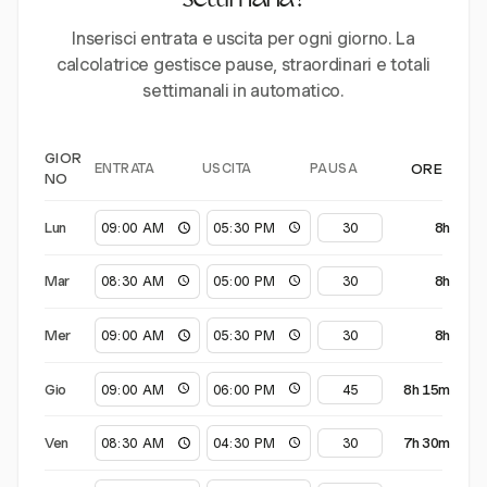
settimana?
Inserisci entrata e uscita per ogni giorno. La
calcolatrice gestisce pause, straordinari e totali
settimanali in automatico.
GIOR
ENTRATA
USCITA
PAUSA
ORE
NO
Lun
8h
Mar
8h
Mer
8h
Gio
8h 15m
Ven
7h 30m