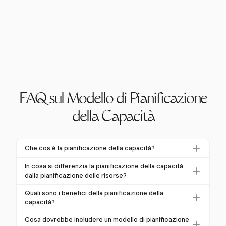
FAQ sul Modello di Pianificazione
della Capacità
Che cos'è la pianificazione della capacità?
La pianificazione della capacità garantisce che
In cosa si differenzia la pianificazione della capacità
un'organizzazione abbia le risorse giuste disponibili
dalla pianificazione delle risorse?
per soddisfare la domanda futura. Comporta la
La pianificazione della capacità è strategica e a lungo
Quali sono i benefici della pianificazione della
previsione della necessità di risorse come personale
termine, concentrandosi sulla disponibilità
capacità?
e attrezzature, bilanciandole con la domanda prevista.
complessiva delle risorse e sulla domanda futura,
La pianificazione della capacità offre numerosi
Questo processo strategico è cruciale per prevenire
Cosa dovrebbe includere un modello di pianificazione
spesso per mesi o anni. La pianificazione delle risorse,