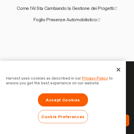
Come l'AI Sta Cambiando la Gestione dei Progetti
Foglio Presenze Automobilistico
Il tuo tempo merita di essere
Harvest uses cookies as described in our
Privacy Policy
to
ensure you get the best experience on our website.
tracciato — inizia ora
Unisciti a oltre 70.000 aziende che monitorano il tempo,
Accept Cookies
fatturano i clienti e vengono pagate più velocemente con
Harvest. Prova gratis, bastano 30 secondi per iniziare.
Cookie Preferences
Prova Harvest Gratis