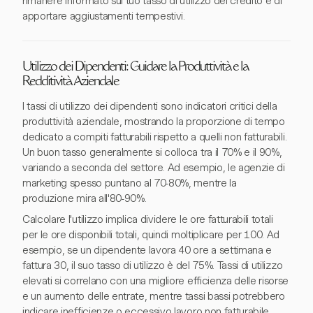
rimanere informato sul tuo tasso di utilizzo del credito e di
apportare aggiustamenti tempestivi.
Utilizzo dei Dipendenti: Guidare la Produttività e la
Redditività Aziendale
I tassi di utilizzo dei dipendenti sono indicatori critici della
produttività aziendale, mostrando la proporzione di tempo
dedicato a compiti fatturabili rispetto a quelli non fatturabili.
Un buon tasso generalmente si colloca tra il 70% e il 90%,
variando a seconda del settore. Ad esempio, le agenzie di
marketing spesso puntano al 70-80%, mentre la
produzione mira all'80-90%.
Calcolare l'utilizzo implica dividere le ore fatturabili totali
per le ore disponibili totali, quindi moltiplicare per 100. Ad
esempio, se un dipendente lavora 40 ore a settimana e
fattura 30, il suo tasso di utilizzo è del 75%. Tassi di utilizzo
elevati si correlano con una migliore efficienza delle risorse
e un aumento delle entrate, mentre tassi bassi potrebbero
indicare inefficienze o eccessivo lavoro non fatturabile,