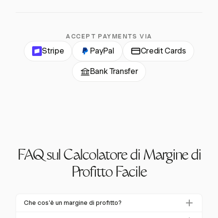
ACCEPT PAYMENTS VIA
Stripe
PayPal
Credit Cards
Bank Transfer
FAQ sul Calcolatore di Margine di
Profitto Facile
Che cos'è un margine di profitto?
Il margine di profitto misura la percentuale di entrate