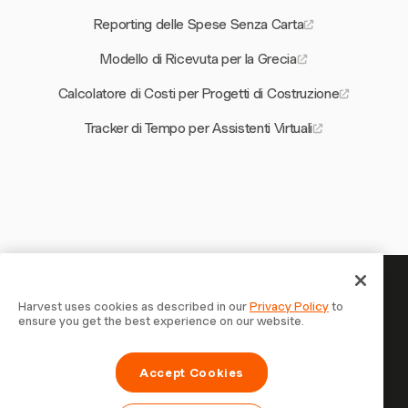
Reporting delle Spese Senza Carta
Modello di Ricevuta per la Grecia
Calcolatore di Costi per Progetti di Costruzione
Tracker di Tempo per Assistenti Virtuali
Il tuo tempo merita di essere
Harvest uses cookies as described in our
Privacy Policy
to
ensure you get the best experience on our website.
tracciato — inizia ora
Unisciti a oltre 70.000 aziende che monitorano il tempo,
Accept Cookies
fatturano i clienti e vengono pagate più velocemente con
Harvest. Prova gratis, bastano 30 secondi per iniziare.