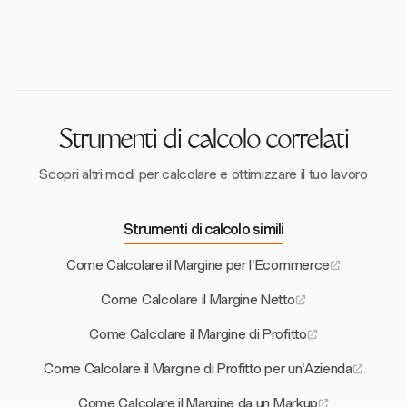
È consigliabile monitorare regolarmente i margini e i
informati.
forniscono un quadro complessivo della salute
KPI dei ristoranti, spesso settimanalmente o
finanziaria.
giornalmente. Un monitoraggio costante dei costi
alimentari e del lavoro garantisce aggiustamenti
tempestivi e mantiene l'efficienza finanziaria.
Strumenti di calcolo correlati
Scopri altri modi per calcolare e ottimizzare il tuo lavoro
Strumenti di calcolo simili
Come Calcolare il Margine per l'Ecommerce
Come Calcolare il Margine Netto
Come Calcolare il Margine di Profitto
Come Calcolare il Margine di Profitto per un'Azienda
Come Calcolare il Margine da un Markup