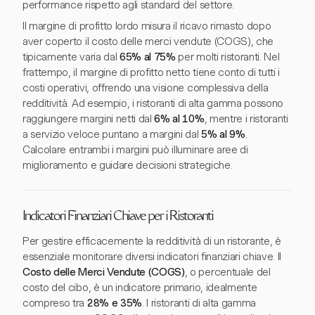
performance rispetto agli standard del settore.
Il margine di profitto lordo misura il ricavo rimasto dopo
aver coperto il costo delle merci vendute (COGS), che
tipicamente varia dal
65% al 75%
per molti ristoranti. Nel
frattempo, il margine di profitto netto tiene conto di tutti i
costi operativi, offrendo una visione complessiva della
redditività. Ad esempio, i ristoranti di alta gamma possono
raggiungere margini netti dal
6% al 10%
, mentre i ristoranti
a servizio veloce puntano a margini dal
5% al 9%
.
Calcolare entrambi i margini può illuminare aree di
miglioramento e guidare decisioni strategiche.
Indicatori Finanziari Chiave per i Ristoranti
Per gestire efficacemente la redditività di un ristorante, è
essenziale monitorare diversi indicatori finanziari chiave. Il
Costo delle Merci Vendute (COGS)
, o percentuale del
costo del cibo, è un indicatore primario, idealmente
compreso tra
28% e 35%
. I ristoranti di alta gamma