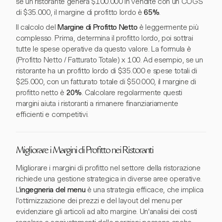
se un ristorante genera $100.000 in vendite con un COGS
di $35.000, il margine di profitto lordo è
65%
.
Il calcolo del
Margine di Profitto Netto
è leggermente più
complesso. Prima, determina il profitto lordo, poi sottrai
tutte le spese operative da questo valore. La formula è
(Profitto Netto / Fatturato Totale) x 100. Ad esempio, se un
ristorante ha un profitto lordo di $35.000 e spese totali di
$25.000, con un fatturato totale di $50.000, il margine di
profitto netto è
20%
. Calcolare regolarmente questi
margini aiuta i ristoranti a rimanere finanziariamente
efficienti e competitivi.
Migliorare i Margini di Profitto nei Ristoranti
Migliorare i margini di profitto nel settore della ristorazione
richiede una gestione strategica in diverse aree operative.
L'
ingegneria del menu
è una strategia efficace, che implica
l'ottimizzazione dei prezzi e del layout del menu per
evidenziare gli articoli ad alto margine. Un'analisi dei costi