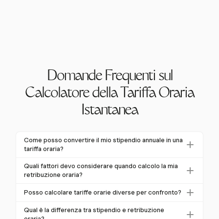
Domande Frequenti sul
Calcolatore della Tariffa Oraria
Istantanea
Come posso convertire il mio stipendio annuale in una
tariffa oraria?
Per convertire il tuo stipendio annuale in una tariffa
Quali fattori devo considerare quando calcolo la mia
oraria, dividi il tuo stipendio per il numero totale di ore
retribuzione oraria?
che lavori in un anno. Per una settimana lavorativa di
Considera le tue ore lavorative settimanali, eventuali
Posso calcolare tariffe orarie diverse per confronto?
40 ore, questo è circa 2.080 ore annuali. Ad esempio,
straordinari e benefici aggiuntivi quando calcoli la tua
uno stipendio annuale di $52.000 corrisponde a una
Sì, utilizzando strumenti come Harvest, puoi tracciare
retribuzione oraria. Questi elementi possono
Qual è la differenza tra stipendio e retribuzione
tariffa oraria di circa $25.
il tempo a diverse tariffe fatturabili, consentendoti di
oraria?