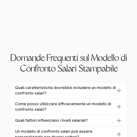
Domande Frequenti sul Modello di
Confronto Salari Stampabile
Quali caratteristiche dovrebbe includere un modello di
confronto salari?
Un modello di confronto salari dovrebbe includere
Come posso utilizzare efficacemente un modello di
campi per la retribuzione base, i bonus, i benefici e i
confronto salari?
differenziali salariali geografici. Questo assicura una
Raccogli tutti i dati retributivi, inclusa la retribuzione
Quali fattori influenzano i livelli salariali?
valutazione completa della retribuzione.
base e i benefici. Adeguati ai differenziali salariali
I livelli salariali sono influenzati dalle condizioni di
geografici e utilizza il modello per simulare gli esiti
Un modello di confronto salari può essere
mercato, dalla posizione geografica, dal ruolo
personalizzato per diversi settori?