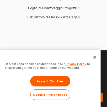
Foglio di Monitoraggio Progetti
Calcolatore di Ore in Busta Paga
Il tuo tempo merita di essere
Harvest uses cookies as described in our
Privacy Policy
to
ensure you get the best experience on our website.
tracciato — inizia ora
Unisciti a oltre 70.000 aziende che monitorano il tempo,
Accept Cookies
fatturano i clienti e vengono pagate più velocemente con
Harvest. Prova gratis, bastano 30 secondi per iniziare.
Cookie Preferences
Prova Harvest Gratis