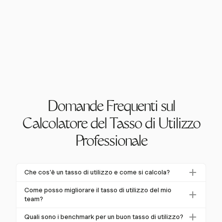
Domande Frequenti sul
Calcolatore del Tasso di Utilizzo
Professionale
Che cos'è un tasso di utilizzo e come si calcola?
Un tasso di utilizzo misura la percentuale delle ore
Come posso migliorare il tasso di utilizzo del mio
lavorative disponibili di un dipendente dedicate a
team?
compiti generatori di reddito. Si calcola dividendo le
Migliorare i tassi di utilizzo implica bilanciare le ore
Quali sono i benchmark per un buon tasso di utilizzo?
ore fatturabili per le ore totali disponibili, quindi