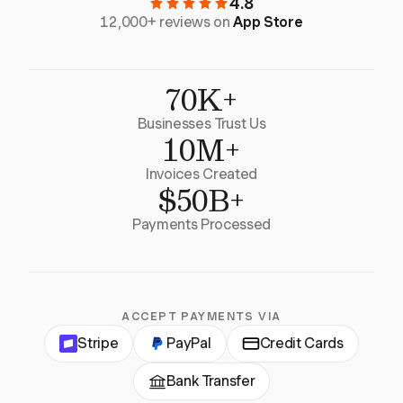
4.8
12,000+ reviews on
App Store
70K+
Businesses Trust Us
10M+
Invoices Created
$50B+
Payments Processed
ACCEPT PAYMENTS VIA
Stripe
PayPal
Credit Cards
Bank Transfer