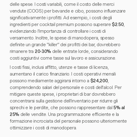
delle spese. I costi variabili, come il costo delle merci
vendute (COGS) per bevande e cibo, possono influenzare
significativamente i profitti. Ad esempio, i costi degli
ingredienti per cocktail premium possono superare
$2.50
,
evidenziando l'importanza di controllare i costi di
versamento. Inoltre, le spese di manodopera, spesso
definite un grande "killer" dei profitti dei bar, dovrebbero
rimanere tra
20-30%
delle entrate lorde, considerando
costi aggiuntivi come tasse sul lavoro e assicurazione.
I costi fissi, inclusi affitto, utenze e tasse di licenza,
aumentano il carico finanziario. I costi operativi mensili
possono mediamente aggirarsi intorno a
$24,200
,
comprendendo salari del personale e costi dell'alcol. Per
mitigare queste spese, i proprietari di bar dovrebbero
concentrarsi sulla gestione dell'inventario per ridurre gli
sprechi e le perdite, che possono rappresentare dal
5% al
25%
delle vendite. Una programmazione efficiente e la
formazione incrociata del personale possono ulteriormente
ottimizzare i costi di manodopera.