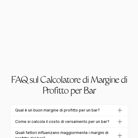
FAQ sul Calcolatore di Margine di
Profitto per Bar
Qual è un buon margine di profitto per un bar?
Un buon margine di profitto per un bar varia
Come si calcola il costo di versamento per un bar?
tipicamente dal
5% al 15%
di profitto netto. I bar di
Il costo di versamento si calcola dividendo il costo
successo possono raggiungere margini di profitto
Quali fattori influenzano maggiormente i margini di
totale dell'alcol venduto per il totale delle entrate