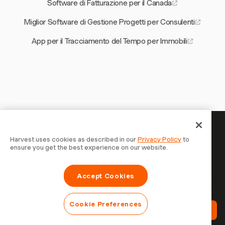
Software di Fatturazione per il Canada
Miglior Software di Gestione Progetti per Consulenti
App per il Tracciamento del Tempo per Immobili
Il tuo tempo merita di essere
Harvest uses cookies as described in our
Privacy Policy
to
ensure you get the best experience on our website.
tracciato — inizia ora
Unisciti a oltre 70.000 aziende che monitorano il tempo,
Accept Cookies
fatturano i clienti e vengono pagate più velocemente con
Harvest. Prova gratis, bastano 30 secondi per iniziare.
Cookie Preferences
Prova Harvest Gratis