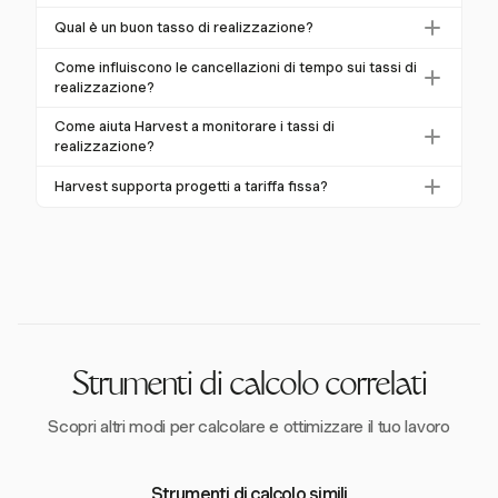
sconti e ore non fatturate possono abbassare i tassi di
Le aziende possono migliorare i tassi di realizzazione
Qual è un buon tasso di realizzazione?
realizzazione.
utilizzando strumenti come Harvest per monitorare i
Un buon tasso di realizzazione varia a seconda del
budget, adottando accordi a tariffa fissa e garantendo
Come influiscono le cancellazioni di tempo sui tassi di
settore. Per gli studi contabili, è intorno al 92,5% per
realizzazione?
fatturazione accurata e tempestiva.
le piccole aziende e all'86,2% per quelle più grandi.
Le cancellazioni di tempo riducono i tassi di
Come aiuta Harvest a monitorare i tassi di
Gli studi legali hanno una media dell'88%.
realizzazione rappresentando entrate non recuperate.
realizzazione?
Strumenti di tracciamento come Harvest aiutano a
Harvest offre strumenti di gestione progetti che
Harvest supporta progetti a tariffa fissa?
minimizzare le cancellazioni garantendo una
monitorano budget e progressi, aiutando le aziende a
fatturazione accurata.
Sì, Harvest supporta progetti a tariffa fissa e fornisce
comprendere e migliorare i loro tassi di realizzazione
informazioni sulle entrate potenziali, aiutando le
attraverso analisi dettagliate.
aziende a pianificare per tassi di realizzazione elevati.
Strumenti di calcolo correlati
Scopri altri modi per calcolare e ottimizzare il tuo lavoro
Strumenti di calcolo simili