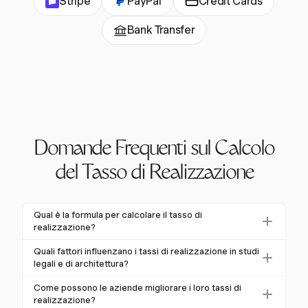
Stripe
PayPal
Credit Cards
Bank Transfer
Domande Frequenti sul Calcolo
del Tasso di Realizzazione
Qual è la formula per calcolare il tasso di
realizzazione?
Il tasso di realizzazione si calcola come (Entrate Reali
Quali fattori influenzano i tassi di realizzazione in studi
Raccolte / Entrate Fatturate) x 100. Questo mostra la
legali e di architettura?
percentuale delle entrate potenziali che vengono
I fattori includono pratiche di fatturazione, relazioni
Come possono le aziende migliorare i loro tassi di
effettivamente raccolte.
con i clienti e complessità dei progetti. Cancellazioni,
realizzazione?