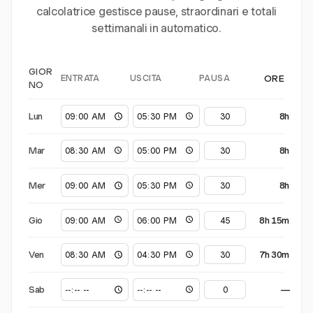
calcolatrice gestisce pause, straordinari e totali
settimanali in automatico.
GIOR
ENTRATA
USCITA
PAUSA
ORE
NO
Lun
8h
Mar
8h
Mer
8h
Gio
8h 15m
Ven
7h 30m
Sab
—