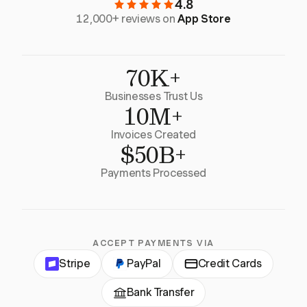
4.8
12,000+ reviews on
App Store
70K+
Businesses Trust Us
10M+
Invoices Created
$50B+
Payments Processed
ACCEPT PAYMENTS VIA
Stripe
PayPal
Credit Cards
Bank Transfer