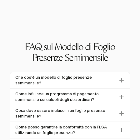
FAQ sul Modello di Foglio
Presenze Semimensile
Che cos'è un modello di foglio presenze
semimensile?
Un modello di foglio presenze semimensile viene
Come influisce un programma di pagamento
utilizzato per registrare le ore di lavoro dei dipendenti
semimensile sui calcoli degli straordinari?
due volte al mese, risultando in 24 periodi di
I programmi di pagamento semimensile possono
Cosa deve essere incluso in un foglio presenze
pagamento all'anno. Include tipicamente campi per
complicare i calcoli degli straordinari perché le
semimensile?
date, orari di entrata/uscita, periodi di pausa e ore
settimane lavorative possono dividersi tra due periodi
Un foglio presenze semimensile dovrebbe includere
totali lavorate.
Come posso garantire la conformità con la FLSA
di pagamento. I datori di lavoro devono garantire che
dettagli sui dipendenti, date, ore regolari e
utilizzando un foglio presenze?
le ore lavorate oltre 40 in una settimana siano
straordinarie, orari di entrata/uscita, periodi di pausa e