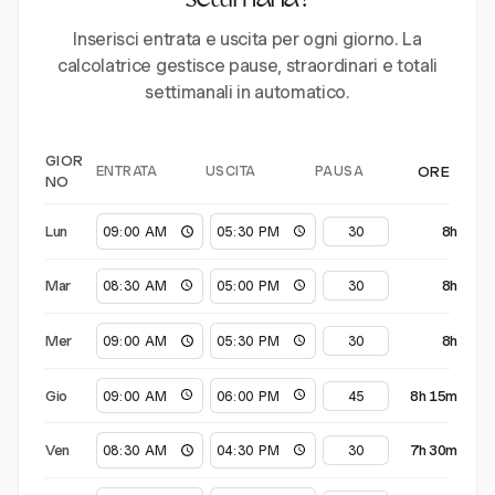
settimana?
Inserisci entrata e uscita per ogni giorno. La
calcolatrice gestisce pause, straordinari e totali
settimanali in automatico.
GIOR
ENTRATA
USCITA
PAUSA
ORE
NO
Lun
8h
Mar
8h
Mer
8h
Gio
8h 15m
Ven
7h 30m