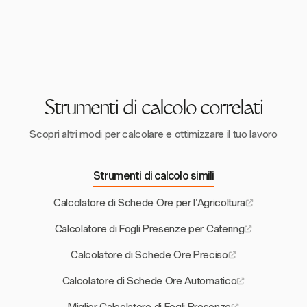
occupazionali, mantenute per almeno tre anni.
Harvest supporta la programmazione del lavoro a
finanziaria per gli hotel.
Questo include il monitoraggio delle ore lavorate ogni
turni attraverso i suoi timer con un clic e l'inserimento
giorno e il totale delle ore settimanali per garantire la
manuale del tempo, consentendo un monitoraggio
conformità alle leggi salariali.
accurato di orari variabili. Questa flessibilità garantisce
che tutte le ore lavorate siano correttamente
registrate e contabilizzate nella busta paga.
Strumenti di calcolo correlati
Scopri altri modi per calcolare e ottimizzare il tuo lavoro
Strumenti di calcolo simili
Calcolatore di Schede Ore per l'Agricoltura
Calcolatore di Fogli Presenze per Catering
Calcolatore di Schede Ore Preciso
Calcolatore di Schede Ore Automatico