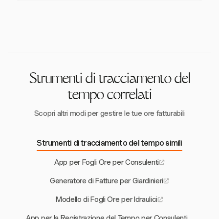
futuri.
Harvest integra i fogli ore con la fatturazione
registri fiscali, è richiesta la conservazione fino a
utilizzando il tempo monitorato per generare
quattro anni, garantendo la conformità alle normative
automaticamente le fatture. Questo garantisce una
federali.
fatturazione accurata e una gestione finanziaria
efficace per i consulenti.
Strumenti di tracciamento del
tempo correlati
Scopri altri modi per gestire le tue ore fatturabili
Strumenti di tracciamento del tempo simili
App per Fogli Ore per Consulenti
Generatore di Fatture per Giardinieri
Modello di Fogli Ore per Idraulici
App per la Registrazione del Tempo per Consulenti