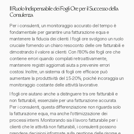
Il Ruolo Indispensabile dei Fogli Ore per il Successo della
Consulenza
Per i consulenti, un monitoraggio accurato del tempo è
fondamentale per garantire una fatturazione equa e
mantenere la fiducia dei clienti. I fogli ore svolgono un ruolo
cruciale fornendo un chiaro resoconto delle ore fatturabili e
dimostrando il valore ai clienti. Con l'80% dei fogli ore che
contiene errori quando compilati retroattivamente,
mantenere registri aggiornati aiuta a prevenire errori
costosi. Inoltre, un sistema di fogli ore efficace può
aumentare la produttività del 15-20%, poiché incoraggia un
monitoraggio costante delle attività lavorative.
I fogli ore aiutano anche a distinguere tra ore fatturabili e
non fatturabili, essenziale per una fatturazione accurata.
Per i consulenti, questa differenziazione non riguarda solo
la fatturazione equa, ma anche l'ottimizzazione dei
processi interni. Monitorando sia il lavoro fatturabile per i
clienti che le attività non fatturabili, i consulenti possono
prendere decisioni informate sulla gestione delle risorse e