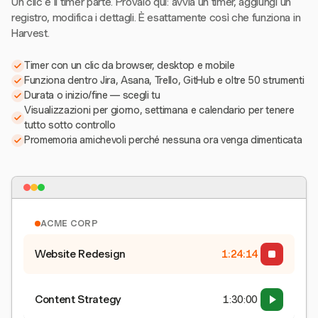
Un clic e il timer parte. Provalo qui: avvia un timer, aggiungi un
registro, modifica i dettagli. È esattamente così che funziona in
Harvest.
Timer con un clic da browser, desktop e mobile
Funziona dentro Jira, Asana, Trello, GitHub e oltre 50 strumenti
Durata o inizio/fine — scegli tu
Visualizzazioni per giorno, settimana e calendario per tenere
tutto sotto controllo
Promemoria amichevoli perché nessuna ora venga dimenticata
ACME CORP
Website Redesign
1:24:15
Content Strategy
1:30:00