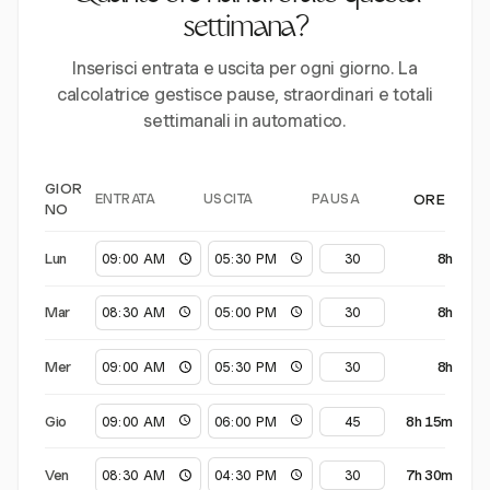
settimana?
Inserisci entrata e uscita per ogni giorno. La
calcolatrice gestisce pause, straordinari e totali
settimanali in automatico.
GIOR
ENTRATA
USCITA
PAUSA
ORE
NO
Lun
8h
Mar
8h
Mer
8h
Gio
8h 15m
Ven
7h 30m