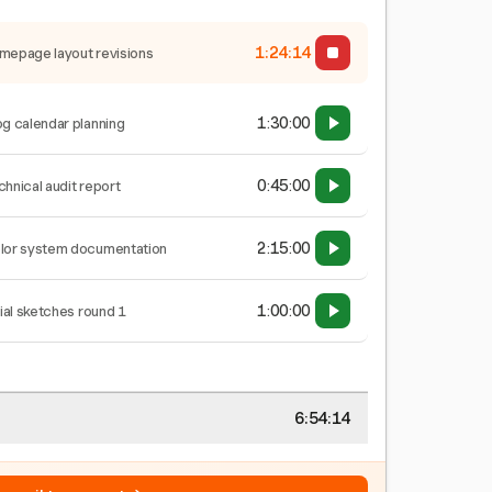
1:24:15
mepage layout revisions
1:30:00
og calendar planning
0:45:00
chnical audit report
2:15:00
lor system documentation
1:00:00
tial sketches round 1
6:54:15