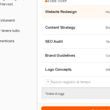
ACME CORP
 Harvest.
Website Redesign
Ho
 strumenti
Content Strategy
Bl
r tenere tutto
menticata
SEO Audit
Te
Brand Guidelines
Co
Logo Concepts
Ini
+
Nuovo registro di tempo
Totale di oggi