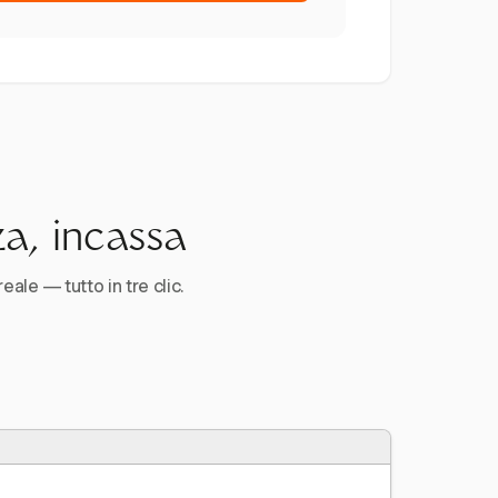
za, incassa
reale — tutto in tre clic.