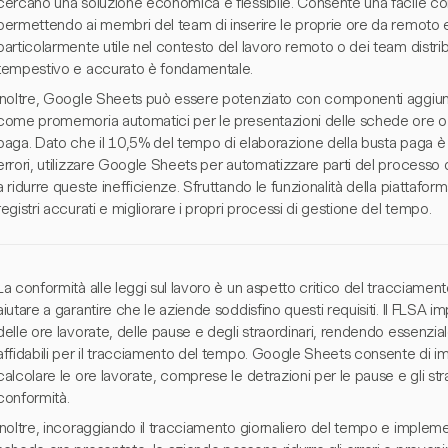
cercano una soluzione economica e flessibile. Consente una facile co
permettendo ai membri del team di inserire le proprie ore da remoto e
particolarmente utile nel contesto del lavoro remoto o dei team distr
tempestivo e accurato è fondamentale.
Inoltre, Google Sheets può essere potenziato con componenti aggiuntiv
come promemoria automatici per le presentazioni delle schede ore o in
paga. Dato che il 10,5% del tempo di elaborazione della busta paga è
errori, utilizzare Google Sheets per automatizzare parti del processo
a ridurre queste inefficienze. Sfruttando le funzionalità della piattaf
registri accurati e migliorare i propri processi di gestione del tempo.
La conformità alle leggi sul lavoro è un aspetto critico del tracciam
aiutare a garantire che le aziende soddisfino questi requisiti. Il FLSA 
delle ore lavorate, delle pause e degli straordinari, rendendo essenzia
affidabili per il tracciamento del tempo. Google Sheets consente di
calcolare le ore lavorate, comprese le detrazioni per le pause e gli s
conformità.
Inoltre, incoraggiando il tracciamento giornaliero del tempo e implem