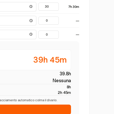
7h 30m
—
—
39h 45m
39.8h
Nessuna
8h
2h 45m
tracciamento automatico colma il divario.