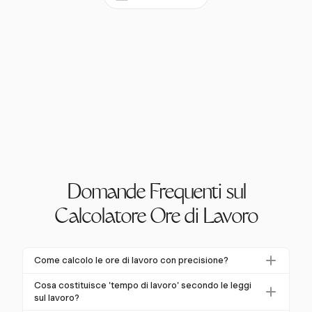
Domande Frequenti sul
Calcolatore Ore di Lavoro
Come calcolo le ore di lavoro con precisione?
Per calcolare le ore di lavoro con precisione, registra
Cosa costituisce 'tempo di lavoro' secondo le leggi
gli orari di inizio e fine, sottrai le pause non retribuite e
sul lavoro?
converti i minuti in decimali. Harvest semplifica questo