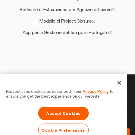
Software di Fatturazione per Agenzie di Lavoro
Modello di Project Closure
App per la Gestione del Tempo in Portogallo
Il tuo tempo merita di essere
Harvest uses cookies as described in our
Privacy Policy
to
ensure you get the best experience on our website.
tracciato — inizia ora
Unisciti a oltre 70.000 aziende che monitorano il tempo,
Accept Cookies
fatturano i clienti e vengono pagate più velocemente con
Harvest. Prova gratis, bastano 30 secondi per iniziare.
Cookie Preferences
Prova Harvest Gratis