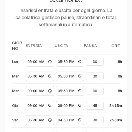
settimana?
Inserisci entrata e uscita per ogni giorno. La
calcolatrice gestisce pause, straordinari e totali
settimanali in automatico.
GIOR
ENTRATA
USCITA
PAUSA
ORE
NO
Lun
8h
Mar
8h
Mer
8h
Gio
8h 15m
Ven
7h 30m