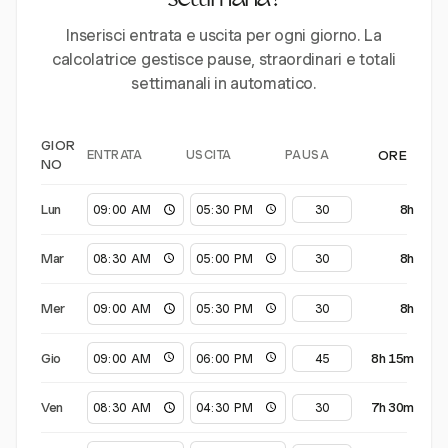
settimana?
Inserisci entrata e uscita per ogni giorno. La
calcolatrice gestisce pause, straordinari e totali
settimanali in automatico.
GIOR
ENTRATA
USCITA
PAUSA
ORE
NO
Lun
8h
Mar
8h
Mer
8h
Gio
8h 15m
Ven
7h 30m