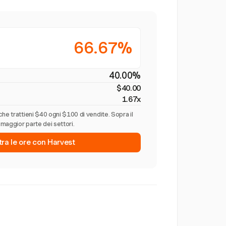
66.67%
40.00%
$40.00
1.67x
he trattieni $40 ogni $100 di vendite. Sopra il
maggior parte dei settori.
tra le ore con Harvest