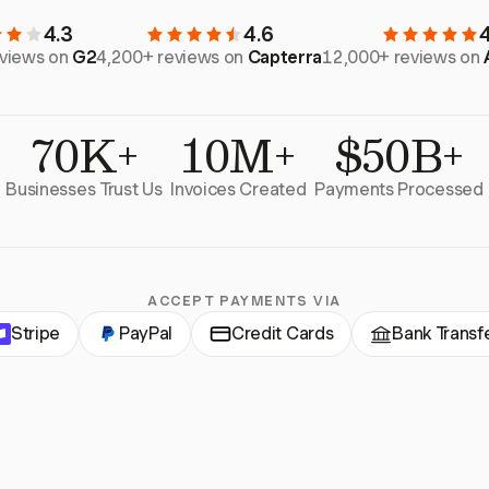
4.3
4.6
eviews on
G2
4,200+ reviews on
Capterra
12,000+ reviews on
70K+
10M+
$50B+
Businesses Trust Us
Invoices Created
Payments Processed
ACCEPT PAYMENTS VIA
Stripe
PayPal
Credit Cards
Bank Transf