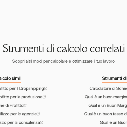
a mantenere i margini di profitto desiderati.
gra con diversi strumenti come Asana, Trello e QuickBooks, consenten
amento dei costi senza soluzione di continuità tra le piattaforme. Que
semplificate e margini di profitto migliorati.
Strumenti di calcolo correlati
Scopri altri modi per calcolare e ottimizzare il tuo lavoro
lcolo simili
Strumenti di 
fitto per il Dropshipping
Calcolatore di Sche
ofitto per la produzione
Qual è un buon margine d
ne di Profitto
Qual è un Buon Margi
ilizzo per le agenzie
Qual è un buon tasso di u
lizzo per la consulenza
Qual è un Buon