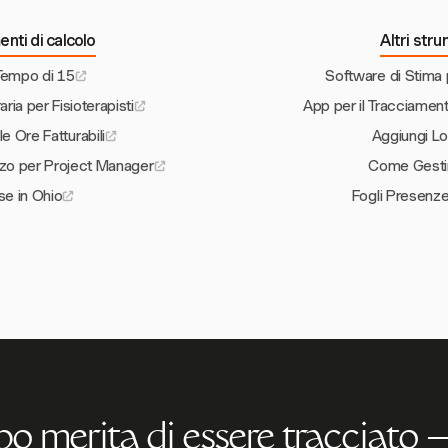
enti di calcolo
Altri str
 Tempo di 15
Software di Stima 
aria per Fisioterapisti
App per il Tracciamen
le Ore Fatturabili
Aggiungi Lo
izzo per Project Manager
Come Gestir
se in Ohio
Fogli Presenz
po merita di essere tracciato —