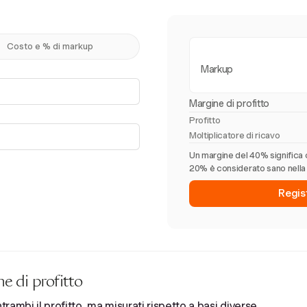
Costo e % di markup
Markup
Margine di profitto
Profitto
Moltiplicatore di ricavo
Un margine del 40% significa c
20% è considerato sano nella 
Regis
e di profitto
ambi il profitto, ma misurati rispetto a basi diverse.