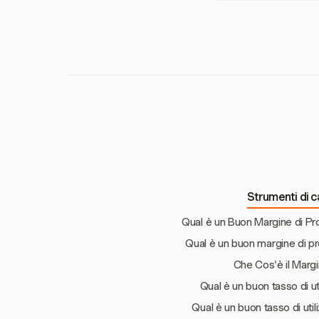
dei costi e aiutano 
Sì, Harvest si inte
progetti e un tracci
supporta operazioni 
Strumenti di ca
Qual è un Buon Margine di Pro
Qual è un buon margine di pr
Che Cos'è il Margi
Qual è un buon tasso di ut
Qual è un buon tasso di uti