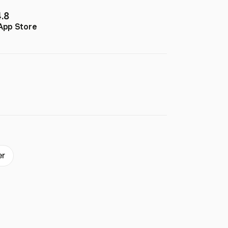
4.8
App Store
er