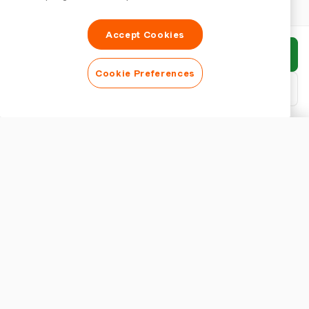
Accept Cookies
Invia rapporto
Cookie Preferences
Scarica PDF
Personalizza rapporto
ASPETTO
Mostra titolo del rapporto
IMPOSTAZIONI RAPPORTO
Valuta