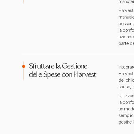
manutenz
Harvest 
manuale
possono
la confo
aziende
parte de
Sfruttare la Gestione
Integrar
Harvest 
delle Spese con Harvest
dei chil
spese, 
Utilizz
la confo
un modo 
semplici
gestire 