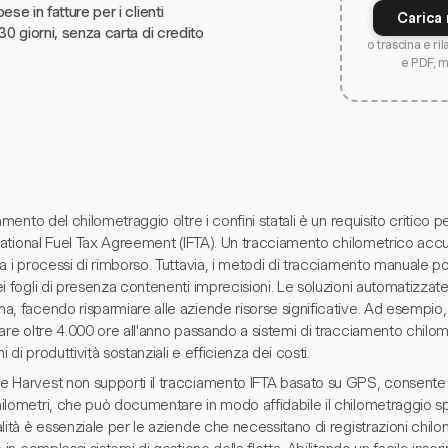
ese in fatture per i clienti
Carica 
30 giorni, senza carta di credito
o trascina e ri
e PDF, 
iamento del chilometraggio oltre i confini statali è un requisito critico
rnational Fuel Tax Agreement (IFTA). Un tracciamento chilometrico acc
a i processi di rimborso. Tuttavia, i metodi di tracciamento manuale p
i fogli di presenza contenenti imprecisioni. Le soluzioni automatizza
a, facendo risparmiare alle aziende risorse significative. Ad esempio
are oltre 4.000 ore all'anno passando a sistemi di tracciamento chilo
 di produttività sostanziali e efficienza dei costi.
 Harvest non supporti il tracciamento IFTA basato su GPS, consente 
ilometri, che può documentare in modo affidabile il chilometraggio sp
lità è essenziale per le aziende che necessitano di registrazioni chil