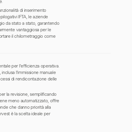
e.
unzionalità di inserimento
logativi IFTA, le aziende
io da stato a stato, garantendo
olarmente vantaggiosa per le
ortare il chilometraggio come
tale per l'efficienza operativa.
, inclusa l'immissione manuale
ocessi di rendicontazione delle
r la revisione, semplificando
ebbene meno automatizzato, offre
ende che danno priorità alla
rvest è la scelta ideale per