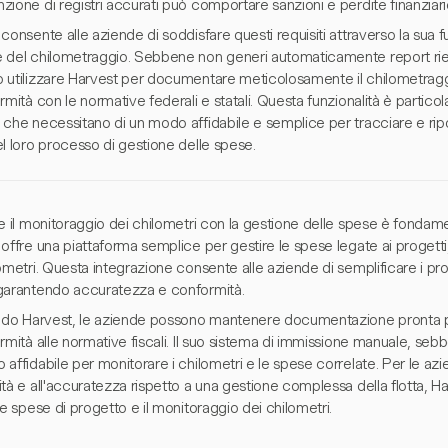
ione di registri accurati può comportare sanzioni e perdite finanziari
consente alle aziende di soddisfare questi requisiti attraverso la sua f
 del chilometraggio. Sebbene non generi automaticamente report riepi
 utilizzare Harvest per documentare meticolosamente il chilometragg
rmità con le normative federali e statali. Questa funzionalità è partic
 che necessitano di un modo affidabile e semplice per tracciare e rip
l loro processo di gestione delle spese.
e il monitoraggio dei chilometri con la gestione delle spese è fondamen
offre una piattaforma semplice per gestire le spese legate ai progetti
ometri. Questa integrazione consente alle aziende di semplificare i pr
garantendo accuratezza e conformità.
ando Harvest, le aziende possono mantenere documentazione pronta pe
rmità alle normative fiscali. Il suo sistema di immissione manuale, s
affidabile per monitorare i chilometri e le spese correlate. Per le azi
tà e all'accuratezza rispetto a una gestione complessa della flotta, Ha
le spese di progetto e il monitoraggio dei chilometri.