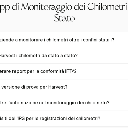
pp di Monitoraggio dei Chilometri
Stato
ende a monitorare i chilometri oltre i confini statali?
o i chilometri oltre i confini statali utilizzando app automatizzate che 
rvest i chilometri da stato a stato?
. Tuttavia, per chi preferisce l'immissione manuale, strumenti come 
azione del contachilometri per mantenere registrazioni specifiche per 
i utenti di inserire manualmente i dati sui chilometri, che possono esse
rare report per la conformità IFTA?
da stato a stato. Questa funzione è ideale per le aziende che necessita
ometri senza automazione GPS.
eport riepilogativi dettagliati per l'IFTA. Tuttavia, la sua funzione di 
a versione di prova per Harvest?
ente alle aziende di mantenere registrazioni accurate che possono supp
a prova gratuita di 30 giorni senza necessità di carta di credito, cons
ffre l'automazione nel monitoraggio dei chilometri?
funzionalità di monitoraggio delle spese e immissione dei chilometri.
durre significativamente gli errori e risparmiare tempo. In media, il m
siti dell'IRS per le registrazioni dei chilometri?
sparmiare ai conducenti 42 ore all'anno. Harvest supporta il monitorag
 affidabile per mantenere registrazioni accurate.