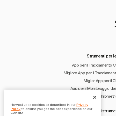
L'IRS richiede registr
sistema di immissio
accurato.
Strumenti per le
App per il Tracciamento C
Migliore App per il Tracciament
Miglior App per il 
App per il Monitoraggio de
Tracker Chilometri
Harvest uses cookies as described in our
Privacy
Policy
to ensure you get the best experience on our
Scopri altri strume
website.