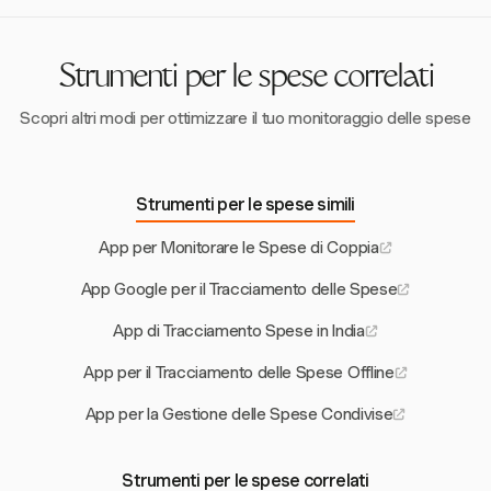
monitorare efficacemente i costi specifici del progetto.
controllo preciso sui costi basati su progetti e garantisce la
conformità dell'IRS per i rimborsi chilometrici. Le sue
capacità di integrazione con QuickBooks Online e Xero
Strumenti per le spese correlati
migliorano ulteriormente la gestione finanziaria.
Scopri altri modi per ottimizzare il tuo monitoraggio delle spese
Strumenti per le spese simili
App per Monitorare le Spese di Coppia
App Google per il Tracciamento delle Spese
App di Tracciamento Spese in India
App per il Tracciamento delle Spese Offline
App per la Gestione delle Spese Condivise
Strumenti per le spese correlati