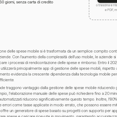
30 giorni, senza carta di credito
o trascina e ri
e PDF, 
ione delle spese mobile si è trasformata da un semplice compito conta
ziende. Con l'aumento della complessità dell'uso mobile, le aziende si 
care i processi di rendicontazione delle spese e rimborso. Entro il 20
utilizzerà principalmente app di gestione delle spese mobili, rispett
ento evidenzia la crescente dipendenza dalla tecnologia mobile per g
ficiente.
nde traggono vantaggio dalla gestione delle spese mobile riducendo gl
pio, l'elaborazione manuale delle spese può richiedere fino a 20 minu
automatizzati riducono significativamente questo tempo. Inoltre, l'80%
 errori come tasse applicate in modo errato, che possono essere mitig
 offre un generatore di spese basato su progetti con supporto per a
urare spese e caricare ricevute in movimento, garantendo accuratezza