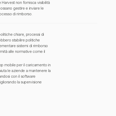
Harvest non fornisca visibilità
possano gestire e inviare le
rocesso di rimborso.
litiche chiare, processi di
bbero stabilire politiche
mplementare sistemi di rimborso
rmità alle normative come il
pp mobile per il caricamento in
aiuta le aziende a mantenere la
andosi con il software
igliorando la supervisione