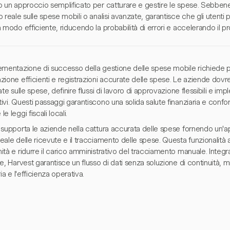
 un approccio semplificato per catturare e gestire le spese. Sebbene 
 reale sulle spese mobili o analisi avanzate, garantisce che gli utenti 
 modo efficiente, riducendo la probabilità di errori e accelerando il p
ementazione di successo della gestione delle spese mobile richiede po
ione efficienti e registrazioni accurate delle spese. Le aziende dovre
ate sulle spese, definire flussi di lavoro di approvazione flessibili e i
vi. Questi passaggi garantiscono una solida salute finanziaria e confo
e leggi fiscali locali.
 supporta le aziende nella cattura accurata delle spese fornendo un'a
ale delle ricevute e il tracciamento delle spese. Questa funzionalità 
tà e ridurre il carico amministrativo del tracciamento manuale. Integr
e, Harvest garantisce un flusso di dati senza soluzione di continuità, m
ria e l'efficienza operativa.