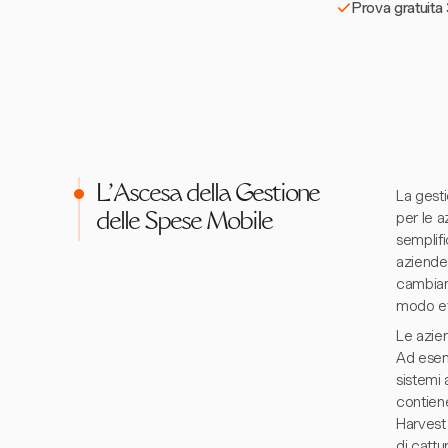
Prova gratuita 
L'Ascesa della Gestione
La gest
per le a
delle Spese Mobile
semplifi
aziende 
cambiam
modo ef
Le azie
Ad esem
sistemi 
contiene
Harvest
di catt