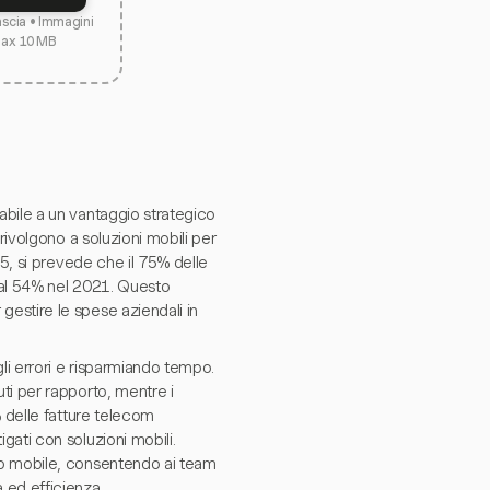
lascia • Immagini
max 10 MB
bile a un vantaggio strategico
rivolgono a soluzioni mobili per
25, si prevede che il 75% delle
o al 54% nel 2021. Questo
estire le spese aziendali in
i errori e risparmiando tempo.
ti per rapporto, mentre i
 delle fatture telecom
ati con soluzioni mobili.
pp mobile, consentendo ai team
 ed efficienza.