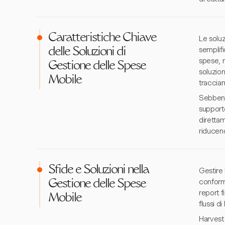
Caratteristiche Chiave
Le soluz
semplifi
delle Soluzioni di
spese, r
Gestione delle Spese
soluzion
Mobile
tracciam
Sebbene
supporto
diretta
riducend
Sfide e Soluzioni nella
Gestire 
conformi
Gestione delle Spese
report f
Mobile
flussi d
Harvest