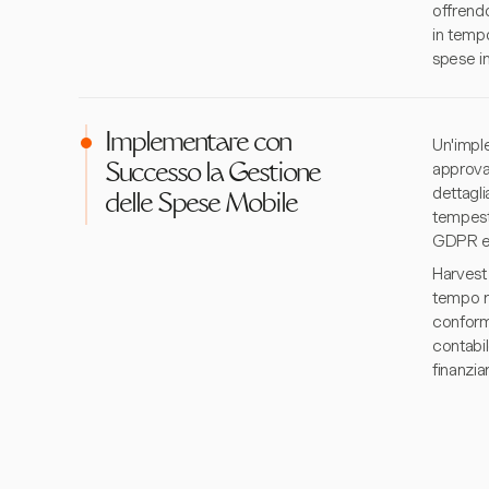
offrendo
in tempo
spese in
Implementare con
Un'impl
approvaz
Successo la Gestione
dettagli
delle Spese Mobile
tempesti
GDPR e l
Harvest
tempo re
conformi
contabil
finanzia