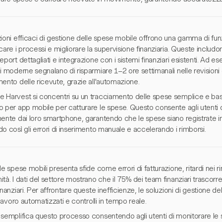
ioni efficaci di gestione delle spese mobile offrono una gamma di fun
care i processi e migliorare la supervisione finanziaria. Queste includo
eport dettagliati e integrazione con i sistemi finanziari esistenti. Ad
i moderne segnalano di risparmiare 1–2 ore settimanali nelle revisioni
ento delle ricevute, grazie all'automazione.
 Harvest si concentri su un tracciamento delle spese semplice e basa
 per app mobile per catturare le spese. Questo consente agli utenti d
mente dai loro smartphone, garantendo che le spese siano registrate
o così gli errori di inserimento manuale e accelerando i rimborsi.
le spese mobili presenta sfide come errori di fatturazione, ritardi nei r
tà. I dati del settore mostrano che il 75% dei team finanziari trascorre
inanziari. Per affrontare queste inefficienze, le soluzioni di gestione 
i lavoro automatizzati e controlli in tempo reale.
 semplifica questo processo consentendo agli utenti di monitorare le 