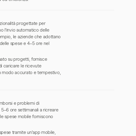
zionalità progettate per
no l'invio automatico delle
 esempio, le aziende che adottano
 delle spese e 4–5 ore nel
to su progetti, fornisce
i caricare le ricevute
 in modo accurato e tempestivo,
imborsi e problemi di
 5–6 ore settimanali a ricreare
delle spese mobile forniscono
spese tramite un'app mobile,