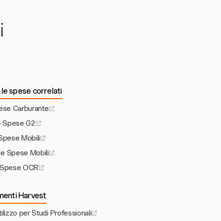
i
le spese correlati
ese Carburante
e Spese G2
Spese Mobili
le Spese Mobili
 Spese OCR
umenti Harvest
ilizzo per Studi Professionali