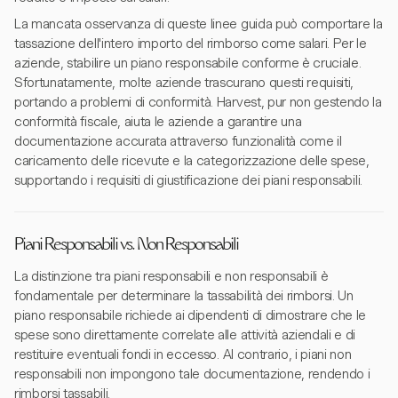
La mancata osservanza di queste linee guida può comportare la
tassazione dell'intero importo del rimborso come salari. Per le
aziende, stabilire un piano responsabile conforme è cruciale.
Sfortunatamente, molte aziende trascurano questi requisiti,
portando a problemi di conformità. Harvest, pur non gestendo la
conformità fiscale, aiuta le aziende a garantire una
documentazione accurata attraverso funzionalità come il
caricamento delle ricevute e la categorizzazione delle spese,
supportando i requisiti di giustificazione dei piani responsabili.
Piani Responsabili vs. Non Responsabili
La distinzione tra piani responsabili e non responsabili è
fondamentale per determinare la tassabilità dei rimborsi. Un
piano responsabile richiede ai dipendenti di dimostrare che le
spese sono direttamente correlate alle attività aziendali e di
restituire eventuali fondi in eccesso. Al contrario, i piani non
responsabili non impongono tale documentazione, rendendo i
rimborsi tassabili.