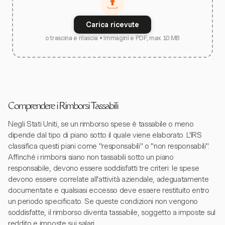
Carica ricevute
o trascina e rilascia • Immagini e PDF, max 10 MB
Comprendere i Rimborsi Tassabili
Negli Stati Uniti, se un rimborso spese è tassabile o meno
dipende dal tipo di piano sotto il quale viene elaborato. L'IRS
classifica questi piani come "responsabili" o "non responsabili".
Affinché i rimborsi siano non tassabili sotto un piano
responsabile, devono essere soddisfatti tre criteri: le spese
devono essere correlate all'attività aziendale, adeguatamente
documentate e qualsiasi eccesso deve essere restituito entro
un periodo specificato. Se queste condizioni non vengono
soddisfatte, il rimborso diventa tassabile, soggetto a imposte sul
reddito e imposte sui salari.