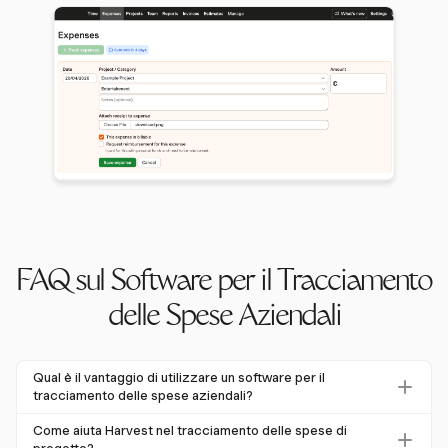
FAQ sul Software per il Tracciamento
delle Spese Aziendali
Qual è il vantaggio di utilizzare un software per il
tracciamento delle spese aziendali?
Il software per il tracciamento delle spese aziendali
Come aiuta Harvest nel tracciamento delle spese di
automatizza e semplifica il processo di gestione delle