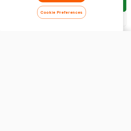
Invia rapporto
Cookie Preferences
Scarica PDF
Personalizza rapporto
ASPETTO
Mostra titolo del rapporto
IMPOSTAZIONI RAPPORTO
Valuta
Transizione dalla Gestione Manuale a Quella Digitale delle
Spese
Gestire le spese quotidiane può essere un compito noioso,