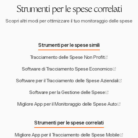
spese in tempo reale, la categorizzazione e l'archiviazione
Strumenti per le spese correlati
digitale delle ricevute, rendendo la gestione finanziaria più
efficiente.
Scopri altri modi per ottimizzare il tuo monitoraggio delle spese
Strumenti per le spese simili
Tracciamento delle Spese Non Profit
Software di Tracciamento Spese Economico
Software per il Tracciamento delle Spese Aziendali
Software per la Gestione delle Spese
Migliore App per il Monitoraggio delle Spese Auto
Strumenti per le spese correlati
Migliore App per il Tracciamento delle Spese Mobile