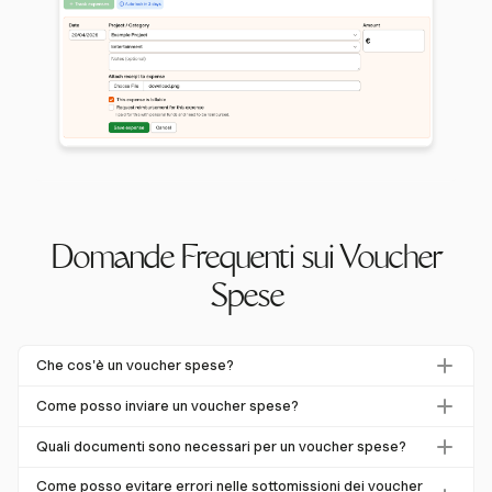
Domande Frequenti sui Voucher
Spese
Che cos'è un voucher spese?
Un voucher spese è un documento utilizzato per
Come posso inviare un voucher spese?
richiedere il rimborso delle spese aziendali. Dettaglia la
Per inviare un voucher spese, registra i dettagli della
natura della spesa, l'importo e include ricevute o fatture
Quali documenti sono necessari per un voucher spese?
spesa, allega le ricevute necessarie e categorizza la
allegate. Le soluzioni digitali hanno trasformato questo
I documenti comuni includono ricevute, fatture e qualsiasi
spesa. Piattaforme come Harvest semplificano questo
Come posso evitare errori nelle sottomissioni dei voucher