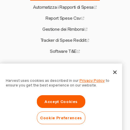
Automatizza i Rapporti di Spesa
Report Spese Csv
Gestione dei Rimborsi
Tracker di Spese Reddit
Software T&E
Altri strumenti Harvest
Calcola la Frequenza di Pareggio
Harvest uses cookies as described in our
Privacy Policy
to
ensure you get the best experience on our website.
Modello di Contratto per Contrattisti di Saldatura
Accept Cookies
Modello di Fattura per l'Automotive
Quanto Costa un Project Manager
Cookie Preferences
App di Buste Paga Precise