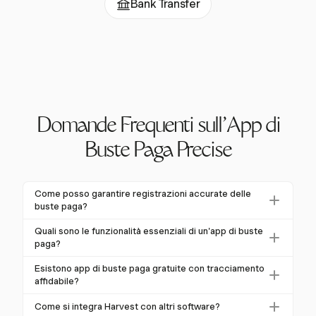
Bank Transfer
Domande Frequenti sull'App di
Buste Paga Precise
Come posso garantire registrazioni accurate delle
buste paga?
Per garantire registrazioni accurate delle buste paga,
Quali sono le funzionalità essenziali di un'app di buste
implementa pratiche di registrazione giornaliera del
paga?
tempo. La registrazione giornaliera aumenta
Le funzionalità essenziali di un'app di buste paga
Esistono app di buste paga gratuite con tracciamento
l'accuratezza al 66%, rispetto al solo 35% per chi
includono tracciamento in tempo reale, generazione
affidabile?
registra meno di una volta a settimana. Utilizzare
automatica delle buste paga e accessibilità mobile.
Molte app di buste paga offrono piani gratuiti con
strumenti come Harvest, che offre timer con un clic e
Come si integra Harvest con altri software?
Harvest fornisce queste insieme a tracciamento GPS