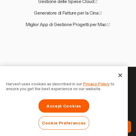
Gestione delle Spese Cloud
Generatore di Fatture per la Cina
Miglior App di Gestione Progetti per Mac
Il tuo tempo merita di essere
Harvest uses cookies as described in our
Privacy Policy
to
ensure you get the best experience on our website.
tracciato — inizia ora
Unisciti a oltre 70.000 aziende che monitorano il tempo,
Accept Cookies
fatturano i clienti e vengono pagate più velocemente con
Harvest. Prova gratis, bastano 30 secondi per iniziare.
Cookie Preferences
Prova Harvest Gratis