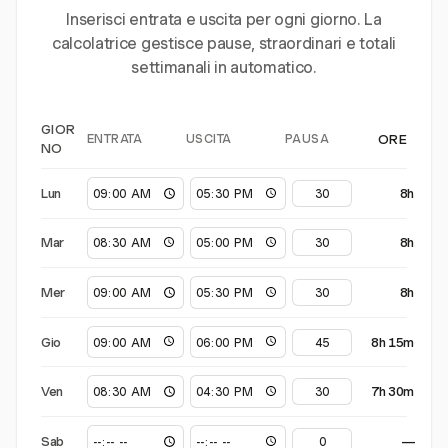
Inserisci entrata e uscita per ogni giorno. La
calcolatrice gestisce pause, straordinari e totali
settimanali in automatico.
GIOR
ENTRATA
USCITA
PAUSA
ORE
NO
Lun
8h
Mar
8h
Mer
8h
Gio
8h 15m
Ven
7h 30m
Sab
—