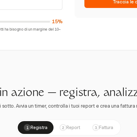
Traccia le 
15%
ti ha bisogno di un margine del 10–
n azione — registra, analiz
 sotto. Avvia un timer, controlla i tuoi report e crea una fattura 
Registra
Report
Fattura
1
2
3