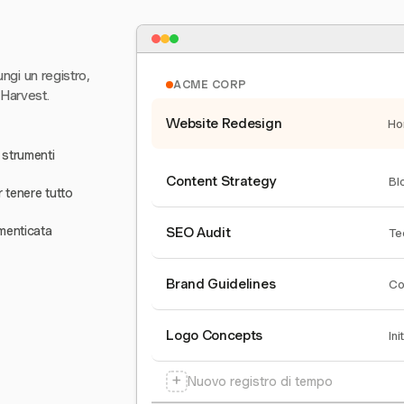
ungi un registro,
ACME CORP
 Harvest.
Website Redesign
Ho
 strumenti
Content Strategy
Bl
r tenere tutto
menticata
SEO Audit
Te
Brand Guidelines
Co
Logo Concepts
Ini
+
Nuovo registro di tempo