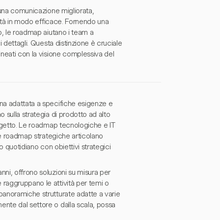
o una comunicazione migliorata,
ività in modo efficace. Fornendo una
to, le roadmap aiutano i team a
i dettagli. Questa distinzione è cruciale
ineati con la visione complessiva del
una adattata a specifiche esigenze e
 sulla strategia di prodotto ad alto
rogetto. Le roadmap tecnologiche e IT
 le roadmap strategiche articolano
o quotidiano con obiettivi strategici
nni, offrono soluzioni su misura per
 raggruppano le attività per temi o
panoramiche strutturate adatte a varie
ente dal settore o dalla scala, possa