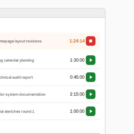
1:24:15
mepage layout revisions
1:30:00
og calendar planning
0:45:00
chnical audit report
2:15:00
lor system documentation
1:00:00
tial sketches round 1