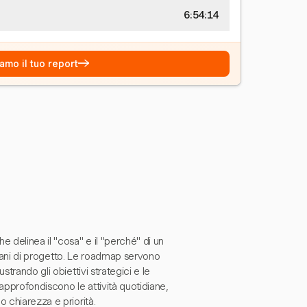
6:54:15
→
amo il tuo report
 delinea il "cosa" e il "perché" di un
 piani di progetto. Le roadmap servono
trando gli obiettivi strategici e le
approfondiscono le attività quotidiane,
 chiarezza e priorità.