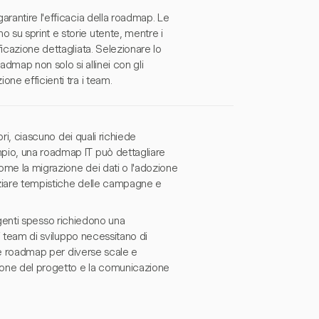
arantire l'efficacia della roadmap. Le
su sprint e storie utente, mentre i
icazione dettagliata. Selezionare lo
admap non solo si allinei con gli
ne efficienti tra i team.
ori, ciascuno dei quali richiede
pio, una roadmap IT può dettagliare
come la migrazione dei dati o l'adozione
nziare tempistiche delle campagne e
irigenti spesso richiedono una
 i team di sviluppo necessitano di
 le roadmap per diverse scale e
ione del progetto e la comunicazione