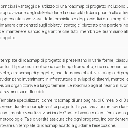
I principali vantaggi dell'utilizzo di una roadmap di progetto includon
l'approvazione degli stakeholder e la capacità di dare priorità alle att
rappresentazione visiva della tempistica e degli obiettivi di un proget
rimanere concentrati sugli obiettivi strategici piuttosto che perdersi ne
per mantenere slancio e garantire che tutti i membri del team siano all
progetto.
I template di roadmap di progetto si presentano in varie forme, ciasc
settori. I tipi comuni includono roadmap di prodotto, che si concentrano
livello, e roadmap di progetto, che delineano obiettivi strategici di p
evidenziano investimenti in infrastrutture e sviluppi di sistemi, mentre
visioni organizzative a lungo termine. Le roadmap agili allineano il lavor
attraverso sprint flessibili.
Template specializzati, come roadmap di una pagina, di 6 mesi o di 3 a
diverse durate e complessità di progetto. Layout visivi come swimlane
team, mentre visualizzazioni ibride Gantt e basate su temi forniscono 
metodologie. Tale diversità assicura che ogni progetto, indipendentem
trovare un template di roadmap adatto a guidarne l'esecuzione.