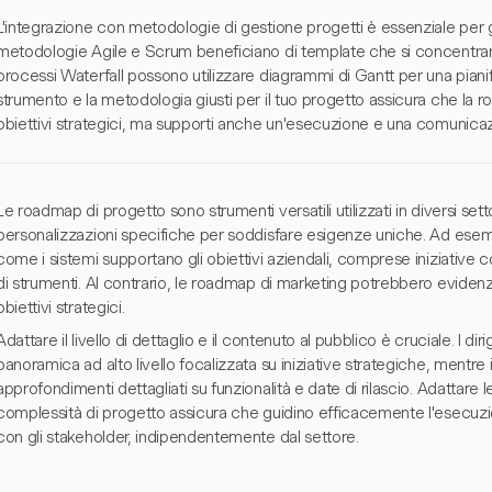
L'integrazione con metodologie di gestione progetti è essenziale per g
metodologie Agile e Scrum beneficiano di template che si concentrano 
processi Waterfall possono utilizzare diagrammi di Gantt per una pianif
strumento e la metodologia giusti per il tuo progetto assicura che la ro
obiettivi strategici, ma supporti anche un'esecuzione e una comunicazio
Le roadmap di progetto sono strumenti versatili utilizzati in diversi sett
personalizzazioni specifiche per soddisfare esigenze uniche. Ad esem
come i sistemi supportano gli obiettivi aziendali, comprese iniziative 
di strumenti. Al contrario, le roadmap di marketing potrebbero evide
obiettivi strategici.
Adattare il livello di dettaglio e il contenuto al pubblico è cruciale. I d
panoramica ad alto livello focalizzata su iniziative strategiche, mentre
approfondimenti dettagliati su funzionalità e date di rilascio. Adattare
complessità di progetto assicura che guidino efficacemente l'esecuz
con gli stakeholder, indipendentemente dal settore.