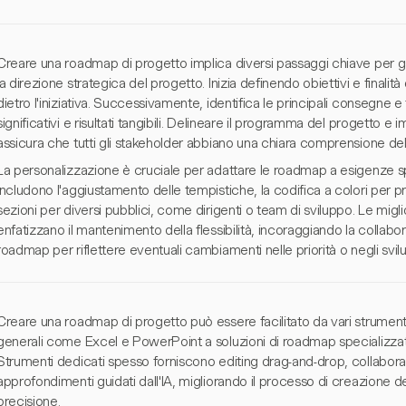
Creare una roadmap di progetto implica diversi passaggi chiave per 
la direzione strategica del progetto. Inizia definendo obiettivi e finalità
dietro l'iniziativa. Successivamente, identifica le principali consegne e
significativi e risultati tangibili. Delineare il programma del progetto e
assicura che tutti gli stakeholder abbiano una chiara comprensione de
La personalizzazione è cruciale per adattare le roadmap a esigenze s
includono l'aggiustamento delle tempistiche, la codifica a colori per pr
sezioni per diversi pubblici, come dirigenti o team di sviluppo. Le mig
enfatizzano il mantenimento della flessibilità, incoraggiando la colla
roadmap per riflettere eventuali cambiamenti nelle priorità o negli svil
Creare una roadmap di progetto può essere facilitato da vari strument
generali come Excel e PowerPoint a soluzioni di roadmap specializzat
Strumenti dedicati spesso forniscono editing drag-and-drop, collabor
approfondimenti guidati dall'IA, migliorando il processo di creazione 
precisione.