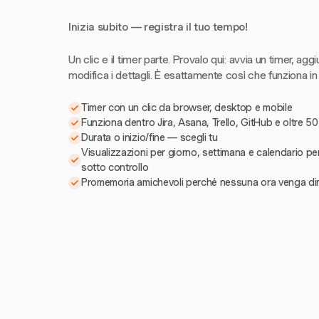
Inizia subito — registra il tuo tempo!
Un clic e il timer parte. Provalo qui: avvia un timer, aggi
modifica i dettagli. È esattamente così che funziona in
Timer con un clic da browser, desktop e mobile
Funziona dentro Jira, Asana, Trello, GitHub e oltre 50
Durata o inizio/fine — scegli tu
Visualizzazioni per giorno, settimana e calendario pe
sotto controllo
Promemoria amichevoli perché nessuna ora venga di