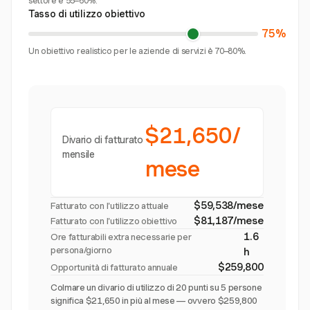
settore è 55–60%.
Tasso di utilizzo obiettivo
75%
Un obiettivo realistico per le aziende di servizi è 70–80%.
$21,650/
Divario di fatturato
mensile
mese
$59,538/mese
Fatturato con l'utilizzo attuale
$81,187/mese
Fatturato con l'utilizzo obiettivo
1.6
Ore fatturabili extra necessarie per
persona/giorno
h
$259,800
Opportunità di fatturato annuale
Colmare un divario di utilizzo di 20 punti su 5 persone
significa $21,650 in più al mese — ovvero $259,800