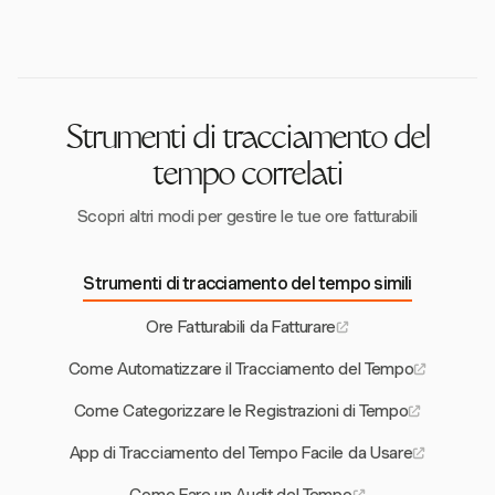
cassa migliorato.
nei pagamenti e potenziali perdite di fatturato. Il
di fatturazione personalizzabili e report dettagliati.
tracciamento in tempo reale e i report dettagliati di
Queste funzionalità migliorano l'accuratezza della
Harvest aiutano a mantenere l'accuratezza della
fatturazione, riducono gli errori manuali e semplificano
fatturazione.
il processo di fatturazione, migliorando infine la fiducia
dei clienti e il flusso di cassa.
Strumenti di tracciamento del
tempo correlati
Scopri altri modi per gestire le tue ore fatturabili
Strumenti di tracciamento del tempo simili
Ore Fatturabili da Fatturare
Come Automatizzare il Tracciamento del Tempo
Come Categorizzare le Registrazioni di Tempo
App di Tracciamento del Tempo Facile da Usare