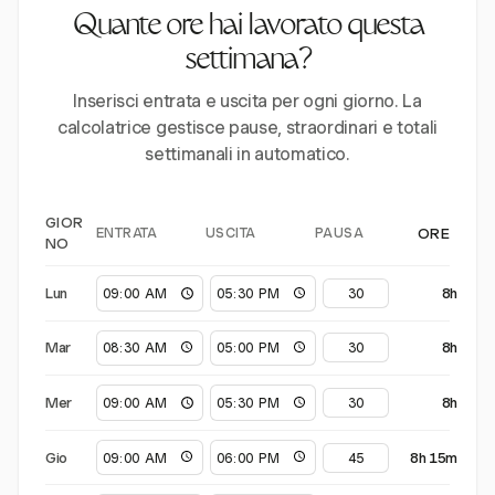
Quante ore hai lavorato questa
settimana?
Inserisci entrata e uscita per ogni giorno. La
calcolatrice gestisce pause, straordinari e totali
settimanali in automatico.
GIOR
ENTRATA
USCITA
PAUSA
ORE
NO
Lun
8h
Mar
8h
Mer
8h
Gio
8h 15m