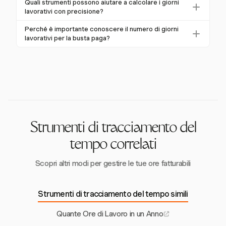
Quali strumenti possono aiutare a calcolare i giorni
a 10 festività bancarie, che influenzano il numero
flessibili possono alterare il conteggio tradizionale dei
lavorativi con precisione?
totale di giorni lavorativi.
giorni lavorativi. Questi orari dipendono dalle esigenze
Funzioni di foglio di calcolo come `NETWORKDAYS`
Perché è importante conoscere il numero di giorni
specifiche del settore e dalle politiche aziendali.
in Excel possono calcolare i giorni lavorativi tra le
lavorativi per la busta paga?
date, tenendo conto dei fine settimana e delle
Conoscere il numero di giorni lavorativi garantisce
festività, per fornire un conteggio accurato.
calcoli accurati per la busta paga, poiché influisce sul
totale delle ore lavorate e sulle distribuzioni di
pagamento per i dipendenti.
Strumenti di tracciamento del
tempo correlati
Scopri altri modi per gestire le tue ore fatturabili
Strumenti di tracciamento del tempo simili
Quante Ore di Lavoro in un Anno