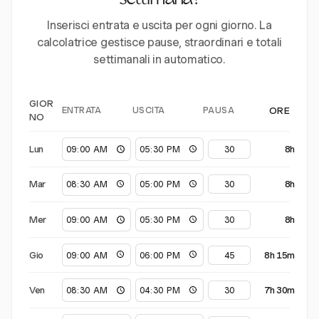
settimana?
Inserisci entrata e uscita per ogni giorno. La
calcolatrice gestisce pause, straordinari e totali
settimanali in automatico.
GIOR
ENTRATA
USCITA
PAUSA
ORE
NO
Lun
8h
Mar
8h
Mer
8h
Gio
8h 15m
Ven
7h 30m