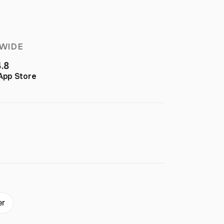
WIDE
4.8
App Store
er