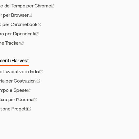
one del Tempo per Chrome
r per Browser
po per Chromebook
po per Dipendenti
me Tracker
umenti Harvest
e Lavorative in India
rta per Costruzioni
empo e Spese
tura per l'Ucraina
stione Progetti