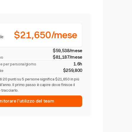
$21,650/mese
ile
$59,538/mese
$81,187/mese
ivo
1.6h
rie per persona/giorno
$259,800
ale
di 20 punti su 5 persone significa $21,650 in più
anno. Il primo passo è capire dove finisce il
 tracciarlo.
nitorare l'utilizzo del team