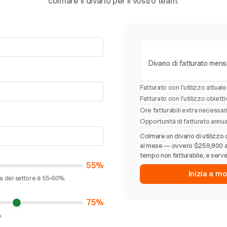
colmare il divario per il vostro team.
Divario di fatturato mens
Fatturato con l'utilizzo attuale
Fatturato con l'utilizzo obiett
Ore fatturabili extra necessa
Opportunità di fatturato annu
Colmare un divario di utilizzo 
al mese — ovvero $259,800 all'
tempo non fatturabile, e serve
55%
Inizia a mo
ia del settore è 55–60%.
75%
.