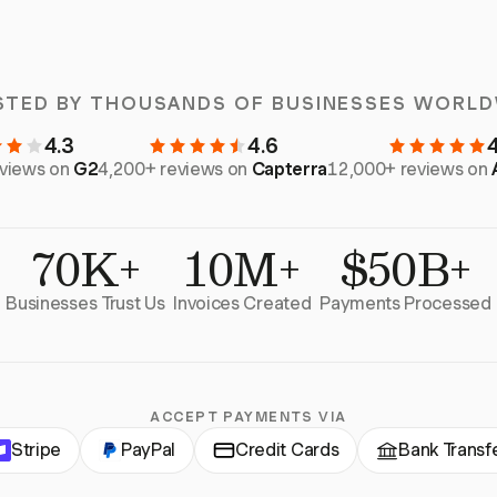
STED BY THOUSANDS OF BUSINESSES WORLD
4.3
4.6
eviews on
G2
4,200+ reviews on
Capterra
12,000+ reviews on
70K+
10M+
$50B+
Businesses Trust Us
Invoices Created
Payments Processed
ACCEPT PAYMENTS VIA
Stripe
PayPal
Credit Cards
Bank Transf