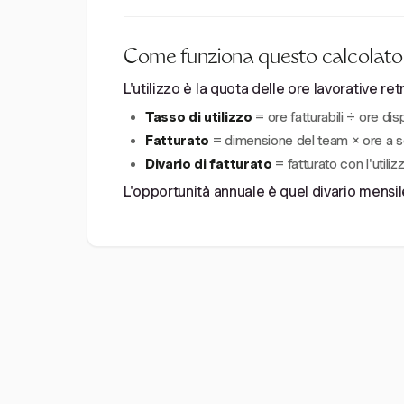
Come funziona questo calcolatore
L'utilizzo è la quota delle ore lavorative r
Tasso di utilizzo
= ore fatturabili ÷ ore disp
Fatturato
= dimensione del team × ore a sett
Divario di fatturato
= fatturato con l'utilizz
L'opportunità annuale è quel divario mensil