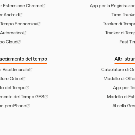
er Estensione Chrome
App per la Registrazi
er Android
Time Tracke
l Tempo Economica
Tracker di Tem
 Automatico
Tracker di Tem
mpo Cloud
Fast Ti
 tracciamento del tempo
Altri str
e Bisettimanale
Calcolatore di Or
tture Online
Modello di Offe
to del Tempo
App per T
iamento del Tempo GPS
Modello di Fat
po per iPhone
AI nella Ge