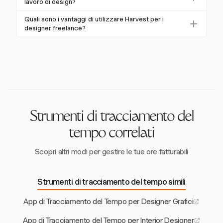
funzionalità per gestire la capacità del team e
lavoro di design?
eliminando i silos di dati.
monitorare i livelli di produttività, essenziali per evitare
Harvest aiuta i team di design a impostare budget di
Quali sono i vantaggi di utilizzare Harvest per i
il burnout e ottimizzare l'allocazione delle risorse nelle
progetto e invia avvisi quando ci si avvicina ai limiti,
designer freelance?
agenzie di design.
garantendo che i progetti rimangano redditizi e in
I designer freelance beneficiano della fatturazione
carreggiata.
automatizzata di Harvest, report dettagliati e tariffe di
fatturazione flessibili, che semplificano le attività
amministrative e aumentano la redditività dei progetti.
Strumenti di tracciamento del
tempo correlati
Scopri altri modi per gestire le tue ore fatturabili
Strumenti di tracciamento del tempo simili
App di Tracciamento del Tempo per Designer Grafici
App di Tracciamento del Tempo per Interior Designer