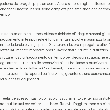
gestione dei progetti popolari come Asana e Trello migliora ulteriorment
rendendo Harvest una soluzione completa per i freelance che cercano 
tempo.
Un tracciamento del tempo efficace richiede più degli strumenti giusti; r
tracciamento in tempo reale è fondamentale, poiché massimizza la p
minuto fatturabile venga perso. Strutturare il lavoro in progetti e attiv
dettagliati, mentre impostare orari di lavoro fissi e ridurre le distrazioni
Sfruttare i dati di tracciamento del tempo per decisioni strategiche è u
regolarmente i report sulle prestazioni aiuta i freelance a ottimizzare le
le tendenze di produttività. Con Harvest, i freelance possono esportar
la fatturazione e la reportistica finanziaria, garantendo una panoramica
del successo dei progetti.
I freelance spesso iniziano con app di tracciamento del tempo gratuit
progetti illimitati per esigenze di base. Tuttavia, l'aggiornamento a p
funzionalità avanzate come integrazioni migliorate e report sofisticati.