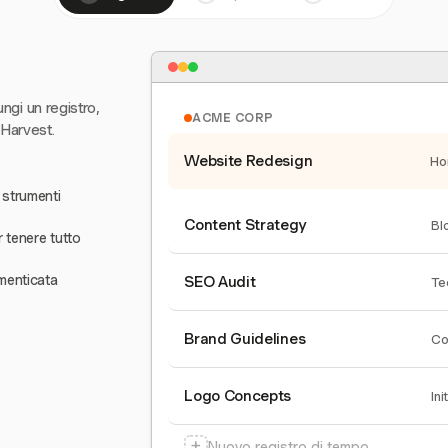
ungi un registro,
ACME CORP
 Harvest.
Website Redesign
Ho
 strumenti
Content Strategy
Bl
r tenere tutto
menticata
SEO Audit
Te
Brand Guidelines
Co
Logo Concepts
Ini
+
Nuovo registro di tempo