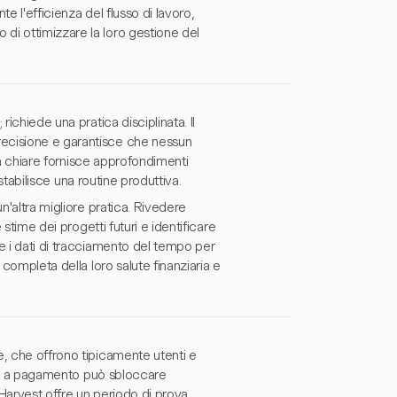
e l'efficienza del flusso di lavoro,
di ottimizzare la loro gestione del
ichiede una pratica disciplinata. Il
recisione e garantisce che nessun
ità chiare fornisce approfondimenti
 stabilisce una routine produttiva.
n'altra migliore pratica. Rivedere
 stime dei progetti futuri e identificare
e i dati di tracciamento del tempo per
 completa della loro salute finanziaria e
e, che offrono tipicamente utenti e
iani a pagamento può sbloccare
 Harvest offre un periodo di prova