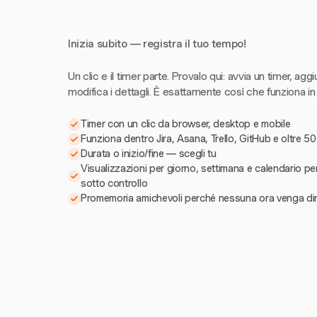
Inizia subito — registra il tuo tempo!
Un clic e il timer parte. Provalo qui: avvia un timer, aggi
modifica i dettagli. È esattamente così che funziona in
Timer con un clic da browser, desktop e mobile
Funziona dentro Jira, Asana, Trello, GitHub e oltre 50
Durata o inizio/fine — scegli tu
Visualizzazioni per giorno, settimana e calendario pe
sotto controllo
Promemoria amichevoli perché nessuna ora venga di