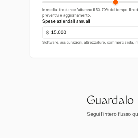
In media i freelance fatturano il 50–70% del tempo. Il re
preventivi e aggiornamento.
Spese aziendali annuali
$
Software, assicurazioni, attrezzature, commercialista, im
Guardalo i
Segui l'intero flusso qui