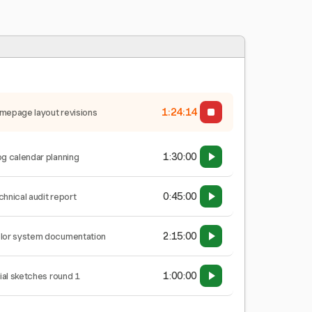
1:24:15
mepage layout revisions
1:30:00
og calendar planning
0:45:00
chnical audit report
2:15:00
lor system documentation
1:00:00
tial sketches round 1