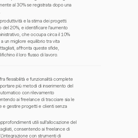
amente al 30% se registrata dopo una
.
produttività e la stima dei progetti.
to del 20%, e identificare l'aumento
inistrativo, che occupa circa il 10%
 un migliore equilibrio tra vita
tagliati, affronta queste sfide,
ichino il loro flusso di lavoro.
a flessibilità e funzionalità complete
pportare più metodi di inserimento del
o automatico con rilevamento
entendo ai freelance di tracciare sia le
te e gestire progetti e clienti senza
profondimenti utili sull'allocazione del
tagliati, consentendo ai freelance di
. L'integrazione con strumenti di