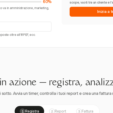
60%
scope, vuoti tra un cliente e l’
sto va in amministrazione, marketing,
Inizia a 
poste oltre all’IRPEF, ecc.
n azione — registra, analiz
 sotto. Avvia un timer, controlla i tuoi report e crea una fattura 
Registra
Report
Fattura
1
2
3