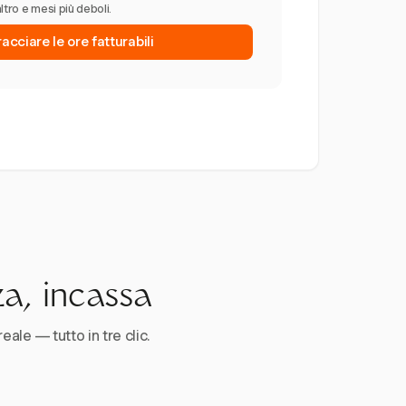
altro e mesi più deboli.
tracciare le ore fatturabili
za, incassa
reale — tutto in tre clic.