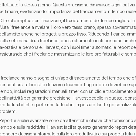
effettuate lo stesso giorno. Questa precisione diminuisce significativ
settimana, evidenziando l'importanza del tracciamento in tempo reale
Oltre alle implicazioni finanziarie, il tracciamento del tempo migliora la 
Aiuta i freelance a rivelare il loro vero tasso orario, spesso sovrastima
dell'ambito anche nei progetti a prezzo fisso. Riducendo il carico amm
della settimana di un freelance, questi strumenti contribuiscono anche a
lavorativa e personale. Harvest, con i suoi timer automatici e report det
assicurando che i freelance massimizzino le loro ore fatturabili e semplif
I freelance hanno bisogno di un'app di tracciamento del tempo che offr
per adattarsi al loro stile di lavoro dinamico. L'app ideale dovrebbe su
tempo, inclusi registrazioni manuali, timer con un clic e tracciament
dell'inattività per garantire precisione. Harvest eccelle in questo, cons
ore fatturabili che quelle non fatturabili, impostare tariffe personalizza
problemi.
Report e analisi avanzate sono caratteristiche chiave che forniscono ap
tempo e sulla redditività. Harvest facilita questo generando report det
prendere decisioni informate sulla loro produttività e sui progetti futuri