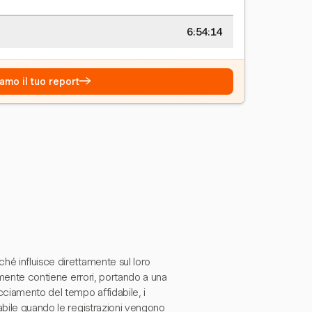
6:54:15
→
amo il tuo report
hé influisce direttamente sul loro
almente contiene errori, portando a una
cciamento del tempo affidabile, i
abile quando le registrazioni vengono