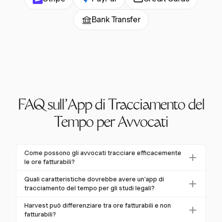
Bank Transfer
FAQ sull'App di Tracciamento del
Tempo per Avvocati
Come possono gli avvocati tracciare efficacemente
le ore fatturabili?
Gli avvocati possono tracciare efficacemente le ore
Quali caratteristiche dovrebbe avere un'app di
fatturabili utilizzando app di tracciamento del tempo
tracciamento del tempo per gli studi legali?
automatizzate come Harvest. Queste app
Un'app di tracciamento del tempo per gli studi legali
Harvest può differenziare tra ore fatturabili e non
consentono il tracciamento in tempo reale con timer
dovrebbe avere cattura automatizzata del tempo,
fatturabili?
a un clic, riducendo il rischio di tempo fatturabile