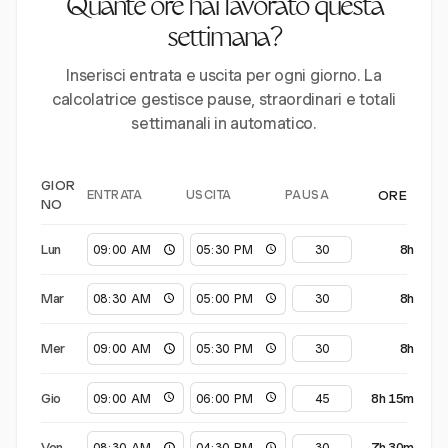
Quante ore hai lavorato questa
settimana?
Inserisci entrata e uscita per ogni giorno. La
calcolatrice gestisce pause, straordinari e totali
settimanali in automatico.
GIOR
ENTRATA
USCITA
PAUSA
ORE
NO
Lun
8h
Mar
8h
Mer
8h
Gio
8h 15m
Ven
7h 30m