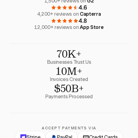
1,500+ reviews on
G2
4.6
4,200+ reviews on
Capterra
4.8
12,000+ reviews on
App Store
70K+
Businesses Trust Us
10M+
Invoices Created
$50B+
Payments Processed
ACCEPT PAYMENTS VIA
Stripe
PayPal
Credit Cards