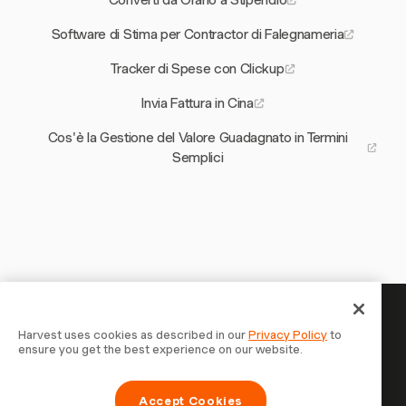
Converti da Orario a Stipendio
Software di Stima per Contractor di Falegnameria
Tracker di Spese con Clickup
Invia Fattura in Cina
Cos'è la Gestione del Valore Guadagnato in Termini
Semplici
Il tuo tempo merita di essere
Harvest uses cookies as described in our
Privacy Policy
to
ensure you get the best experience on our website.
tracciato — inizia ora
Unisciti a oltre 70.000 aziende che monitorano il tempo,
Accept Cookies
fatturano i clienti e vengono pagate più velocemente con