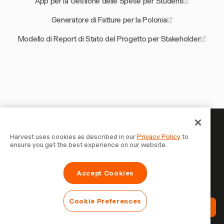
App per la Gestione delle Spese per Studenti
Generatore di Fatture per la Polonia
Modello di Report di Stato del Progetto per Stakeholder
Il tuo tempo merita di essere
Harvest uses cookies as described in our
Privacy Policy
to
ensure you get the best experience on our website.
tracciato — inizia ora
Unisciti a oltre 70.000 aziende che monitorano il tempo,
Accept Cookies
fatturano i clienti e vengono pagate più velocemente con
Harvest. Prova gratis, bastano 30 secondi per iniziare.
Cookie Preferences
Prova Harvest Gratis