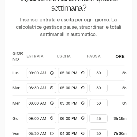
settimana?
Inserisci entrata e uscita per ogni giorno. La
calcolatrice gestisce pause, straordinari e totali
settimanali in automatico.
GIOR
ENTRATA
USCITA
PAUSA
ORE
NO
Lun
8h
Mar
8h
Mer
8h
Gio
8h 15m
Ven
7h 30m