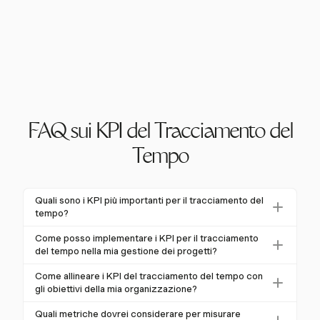
FAQ sui KPI del Tracciamento del
Tempo
Quali sono i KPI più importanti per il tracciamento del
tempo?
I KPI più importanti per il tracciamento del tempo
Come posso implementare i KPI per il tracciamento
includono i tassi di utilizzo, le ore fatturabili e il rispetto
del tempo nella mia gestione dei progetti?
del budget. Un tasso di utilizzo dell'80% è ideale,
Per implementare i KPI per il tracciamento del tempo,
Come allineare i KPI del tracciamento del tempo con
garantendo un uso efficiente delle risorse. Monitorare
inizia definendo obiettivi chiari e selezionando uno
gli obiettivi della mia organizzazione?
le ore fatturabili aiuta a identificare opportunità di
strumento adatto come Harvest che offre reporting
Allinea i KPI del tracciamento del tempo con gli
guadagno, mentre il rispetto del budget assicura che i
Quali metriche dovrei considerare per misurare
robusto. Testa il processo con un piccolo team,