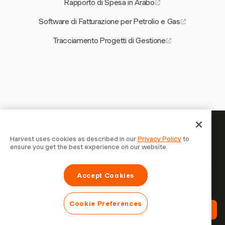
Rapporto di Spesa in Arabo
Software di Fatturazione per Petrolio e Gas
Tracciamento Progetti di Gestione
Il tuo tempo merita di essere
Harvest uses cookies as described in our
Privacy Policy
to
ensure you get the best experience on our website.
tracciato — inizia ora
Unisciti a oltre 70.000 aziende che monitorano il tempo,
Accept Cookies
fatturano i clienti e vengono pagate più velocemente con
Harvest. Prova gratis, bastano 30 secondi per iniziare.
Cookie Preferences
Prova Harvest Gratis