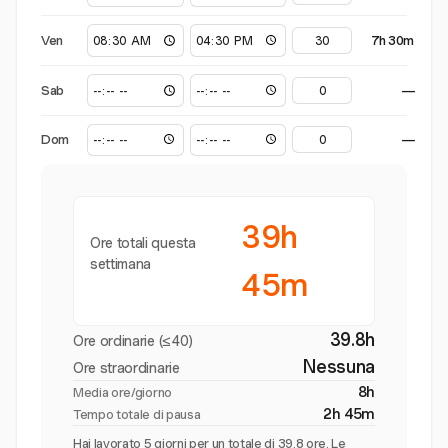
Ven
7h 30m
Sab
—
Dom
—
39h
Ore totali questa
settimana
45m
39.8h
Ore ordinarie (≤40)
Nessuna
Ore straordinarie
8h
Media ore/giorno
2h 45m
Tempo totale di pausa
Hai lavorato 5 giorni per un totale di 39.8 ore. Le