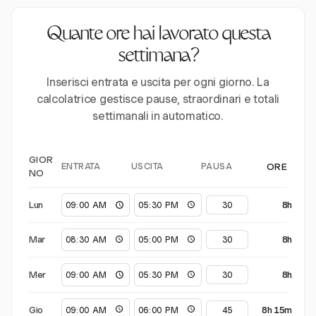
Quante ore hai lavorato questa
settimana?
Inserisci entrata e uscita per ogni giorno. La
calcolatrice gestisce pause, straordinari e totali
settimanali in automatico.
GIOR
ENTRATA
USCITA
PAUSA
ORE
NO
Lun
8h
Mar
8h
Mer
8h
Gio
8h 15m