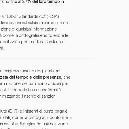
orrono
fino al 37% del loro tempo in
l Fair Labor Standards Act (FLSA)
isposizioni sul salario minimo e le ore
ezione di qualsiasi informazione
tà come la crittografia end-to-end e le
cializzato per il settore sanitario è
va.
e le esigenze uniche degli ambienti
zzata del tempo e delle presenze
, che
rammazione dei turni sono cruciali per
uoli. La reportistica di conformità
nimizzando il rischio di sanzioni
alute (EHR) e i sistemi di busta paga è
dei dati, come la crittografia conforme a
oni sensibili. Scegliendo una soluzione