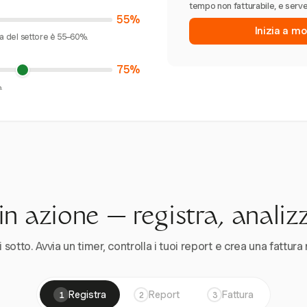
tempo non fatturabile, e serve
55%
Inizia a mo
ia del settore è 55–60%.
75%
.
n azione — registra, analiz
 sotto. Avvia un timer, controlla i tuoi report e crea una fattura 
Registra
Report
Fattura
1
2
3