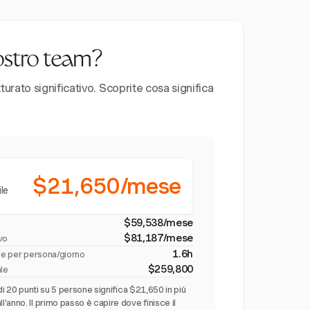
vostro team?
urato significativo. Scoprite cosa significa
$21,650/mese
ile
$59,538/mese
$81,187/mese
ivo
1.6h
rie per persona/giorno
$259,800
ale
di 20 punti su 5 persone significa $21,650 in più
anno. Il primo passo è capire dove finisce il