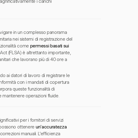
 significativamente i carichi
 navigare in un complesso panorama
taria nei sistemi di registrazione del
nzionalità come
permessi basati sui
 Act (FLSA) è altrettanto importante,
nitari che lavorano più di 40 ore a
 ai datori di lavoro di registrare le
onformità con i mandati di copertura
corpora queste funzionalità di
e mantenere operazioni fluide.
ificativi per i fornitori di servizi
i possono ottenere
un'accuratezza
 correzioni manuali. L'efficienza