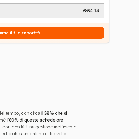
6:54:15
→
amo il tuo report
 del tempo, con circa
il 38% che si
iché
l'80% di queste schede ore
di conformità. Una gestione inefficiente
i medici che aumentano di tre volte