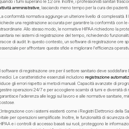
quando i turni superano le 12 ore. Inoltre, i professionisti sanitari trasc
attività amministrative
, lasciando meno tempo per la cura dei pazienti.
La conformità normativa aggiunge un ulteriore livello di complessità. I
richiede una registrazione accurata per garantire la conformità con le d
straordinarie. Allo stesso modo, le normative HIPAA richiedono la prot
sanitaria nei sistemi di registrazione del tempo, richiedendo funzionali
tracce di audit. In questo contesto, un software di registrazione ore spe
essenziale per affrontare queste sfide e migliorare l'efficienza operati
Il software di registrazione ore per il settore sanitario deve soddisfar
medici. Le caratteristiche essenziali includono
registrazione automati
riduce gli errori rispetto ai metodi manuali. Capacità avanzate di prog
gestire operazioni 24/7 e per accogliere scambi di turni e diversità di r
garantisce l'aderenza alle leggi sul lavoro e alle normative sanitarie, mi
costose.
L'integrazione con i sistemi esistenti come i Registri Elettronici della S
vitale per operazioni semplificate. Inoltre, le funzionalità di sicurezza 
HIPAA e i controlli di accesso basati sui ruoli, proteggono le informazi