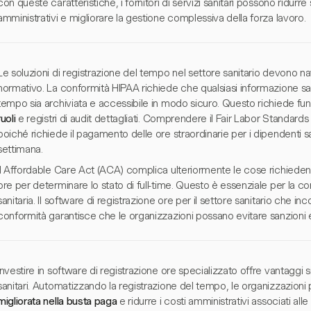
con queste caratteristiche, i fornitori di servizi sanitari possono ridurre
amministrativi e migliorare la gestione complessiva della forza lavoro.
Le soluzioni di registrazione del tempo nel settore sanitario devono
normativo. La conformità HIPAA richiede che qualsiasi informazione sani
tempo sia archiviata e accessibile in modo sicuro. Questo richiede fu
ruoli
e registri di audit dettagliati. Comprendere il Fair Labor Standards
poiché richiede il pagamento delle ore straordinarie per i dipendenti sa
settimana.
Il Affordable Care Act (ACA) complica ulteriormente le cose richiedendo
ore per determinare lo stato di full-time. Questo è essenziale per la c
sanitaria. Il software di registrazione ore per il settore sanitario che in
conformità garantisce che le organizzazioni possano evitare sanzioni 
Investire in software di registrazione ore specializzato offre vantaggi sign
sanitari. Automatizzando la registrazione del tempo, le organizzazion
migliorata nella busta paga
e ridurre i costi amministrativi associati alle