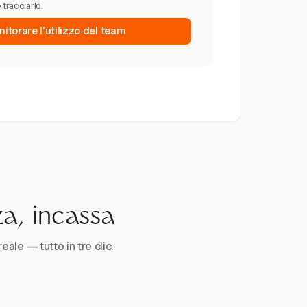
 tracciarlo.
nitorare l'utilizzo del team
za, incassa
reale — tutto in tre clic.