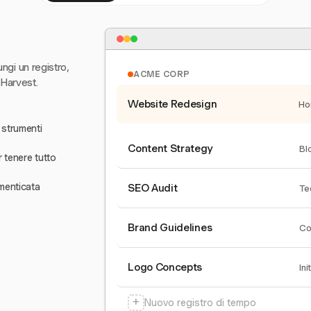
ungi un registro,
ACME CORP
 Harvest.
Website Redesign
Ho
 strumenti
Content Strategy
Bl
r tenere tutto
menticata
SEO Audit
Te
Brand Guidelines
Co
Logo Concepts
Ini
+
Nuovo registro di tempo