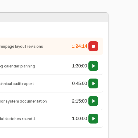
1:24:15
mepage layout revisions
1:30:00
og calendar planning
0:45:00
chnical audit report
2:15:00
lor system documentation
1:00:00
tial sketches round 1