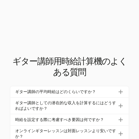
ギター講師用時給計算機のよく
ある質問
ギター講師の平均時給はどのくらいですか？
アメリカでは、ギター講師の平均時給はプライベー
ギター講師としての潜在的な収入を計算するにはどうす
トの対面レッスンで$40から$70の範囲です。オンラ
ればよいですか？
インレッスンは通常約20%安く、平均で1時間あたり
潜在的な収入を計算するには、時給、レッスンの頻
時給を設定する際に考慮すべき要因は何ですか？
$30です。
度、移動や教材などの追加コストを考慮します。Har
指導経験、立地、レッスン形式、運営コストを考慮
vestのようなツールを使用することで、これらの要
オンラインギターレッスンは対面レッスンより安いです
してください。都市部では通常、料金が高く、プラ
か？
素を効率的に追跡・管理できます。