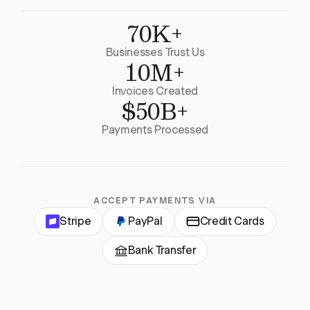
70K+
Businesses Trust Us
10M+
Invoices Created
$50B+
Payments Processed
ACCEPT PAYMENTS VIA
Stripe
PayPal
Credit Cards
Bank Transfer