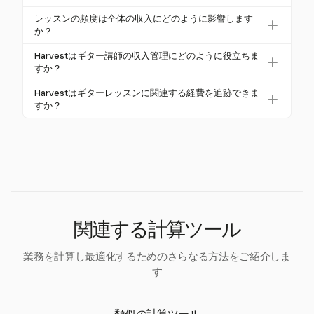
イベートレッスンはグループやオンラインセッショ
はい、オンラインギターレッスンは通常、対面レッ
レッスンの頻度は全体の収入にどのように影響します
ンよりも高額です。
スンより約20%安価です。移動やスタジオの経費が
か？
少ないためです。
定期的で頻繁なレッスン（週1回など）は、収入を安
Harvestはギター講師の収入管理にどのように役立ちま
定させ最大化します。前払いのレッスンパッケージ
すか？
に割引を提供することで、一貫した予約を促すこと
Harvestは、異なるレッスンタイプからの収入を追跡
Harvestはギターレッスンに関連する経費を追跡できま
もできます。
し、移動費などの関連経費を管理することを可能に
すか？
し、プロジェクト請求に直接リンクします。
はい、Harvestは自宅レッスンの移動費を含むさまざ
まな経費を追跡でき、財務管理や請求プロセスに含
まれるようにします。
関連する計算ツール
業務を計算し最適化するためのさらなる方法をご紹介しま
す