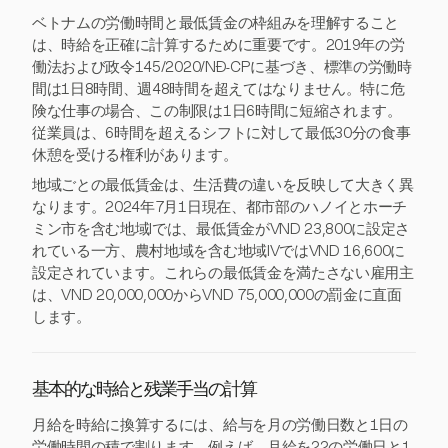
ベトナムの労働時間と最低賃金の枠組みを理解すること
は、時給を正確に計算するために重要です。2019年の労
働法および政令145/2020/NĐ-CPに基づき、標準の労働時
間は1日8時間、週48時間を超えてはなりません。特に危
険な仕事の場合、この制限は1日6時間に短縮されます。
従業員は、6時間を超えるシフトに対して最低30分の食事
休憩を受ける権利があります。
地域ごとの最低賃金は、生活費の違いを反映して大きく異
なります。2024年7月1日現在、都市部のハノイとホーチ
ミン市を含む地域Iでは、最低賃金がVND 23,800に設定さ
れている一方、農村地域を含む地域IVではVND 16,600に
設定されています。これらの最低賃金を満たさない雇用主
は、VND 20,000,000からVND 75,000,000の罰金に直面
します。
基本的な時給と残業手当の計算
月給を時給に換算するには、給与を月の労働日数と1日の
労働時間の積で割ります。例えば、月給を22の労働日と1