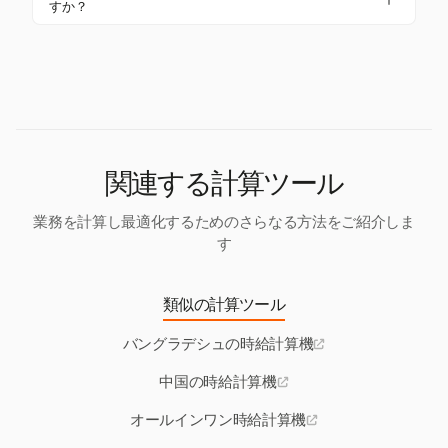
（8%）、健康保険（1.5%）、失業保険（1%）が含
すか？
加する可能性があります。
まれます。さらに、個人所得税（PIT）は、所得レベ
Harvestは時間管理と請求書管理に優れていますが、
ルに応じて5%から35%の累進課税が適用されます。
ベトナムの特定の給与や税金計算ツールは提供して
いません。ただし、正確な時間管理を確保すること
で、残業やその他のプレミアムを計算する際に重要
な役割を果たします。
関連する計算ツール
業務を計算し最適化するためのさらなる方法をご紹介しま
す
類似の計算ツール
バングラデシュの時給計算機
中国の時給計算機
オールインワン時給計算機