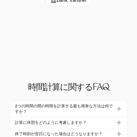
Bank Transfer
時間計算に関するFAQ
2つの時間の間の時間を計算する最も簡単な方法は何で
すか？
2つの時間の間の時間を計算する最も簡単な方法は、
計算に休憩をどのように考慮しますか？
Harvestのようなツールを使用して、開始時刻と終了
休憩を考慮するには、計算された期間から合計休憩
時刻を正確に記録することです。簡単にするため
終了時刻が翌日になった場合はどうなりますか？