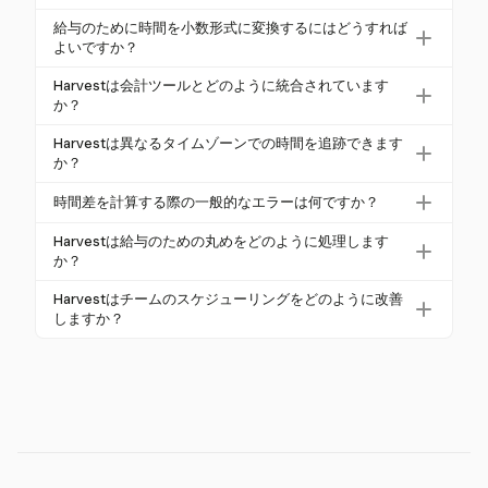
時間を引きます。Harvestは、休憩を非請求時間とし
に、時間を24時間形式に変換し、休憩時間を手動ま
終了時刻が翌日になった場合、開始時刻を引く前に
て記録できるようにすることで、合計労働時間から
給与のために時間を小数形式に変換するにはどうすれば
たは自動設定で考慮します。
終了時刻に24時間を加えます。Harvestは、夜間シフ
よいですか？
除外されることを保証します。
トをシームレスに追跡できるようにすることで、正
時間を小数形式に変換するには、分を60で割り、時
Harvestは会計ツールとどのように統合されています
確な計算を簡素化します。
間に加えます。例えば、1時間30分は1.5時間になり
か？
ます。Harvestはこの変換をサポートしており、給与
HarvestはQuickBooksやXeroなどの人気のある会計
Harvestは異なるタイムゾーンでの時間を追跡できます
処理を簡単にします。
ツールと統合されており、請求書作成や財務管理の
か？
ためのデータ転送をシームレスに行います。この統
はい、Harvestは異なるタイムゾーンでの時間を追跡
時間差を計算する際の一般的なエラーは何ですか？
合は、会計ワークフローを効率化し、正確性を向上
できます。UTCを標準参照として使用することで、
させます。
一般的なエラーには、時間形式の変換ミスや夜間シ
地理的な場所に関係なく、時間の差が正確に計算さ
Harvestは給与のための丸めをどのように処理します
フトを考慮しないことが含まれます。Harvestは、正
か？
れます。
確な時間記録のためのツールと、複数日にわたるシ
Harvestは、米国のFLSAガイドラインに従って時間の
Harvestはチームのスケジューリングをどのように改善
フトの自動調整を提供することで、これらの問題に
丸めを許可し、最寄りの15分単位に丸めることをサ
しますか？
対処します。
ポートします。これにより、給与計算の遵守と正確
Harvestは、チームの活用状況やプロジェクト予算に
性が確保されます。
関する詳細なレポートを提供することで、チームの
スケジューリングを改善します。このデータは、マ
ネージャーが生産性とリソース配分を向上させるた
めの情報に基づいた意思決定を行うのに役立ちま
す。