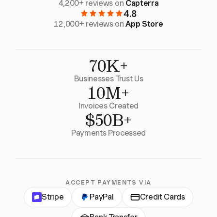
4,200+ reviews on
Capterra
4.8
12,000+ reviews on
App Store
70K+
Businesses Trust Us
10M+
Invoices Created
$50B+
Payments Processed
ACCEPT PAYMENTS VIA
Stripe
PayPal
Credit Cards