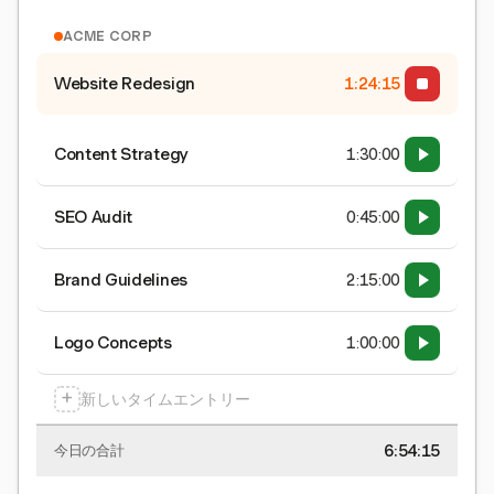
ACME CORP
Website Redesign
1:24:15
Content Strategy
1:30:00
SEO Audit
0:45:00
Brand Guidelines
2:15:00
Logo Concepts
1:00:00
+
新しいタイムエントリー
6:54:15
今日の合計