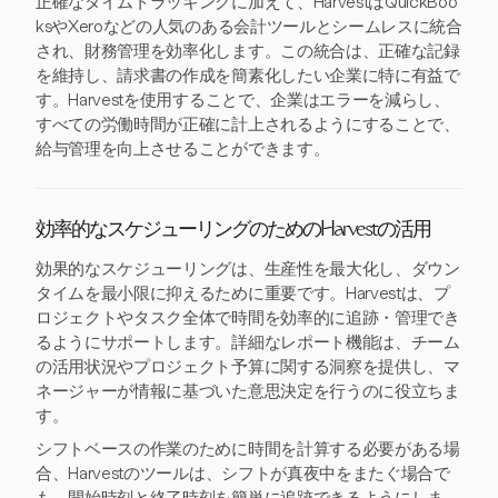
正確なタイムトラッキングに加えて、HarvestはQuickBoo
ksやXeroなどの人気のある会計ツールとシームレスに統合
され、財務管理を効率化します。この統合は、正確な記録
を維持し、請求書の作成を簡素化したい企業に特に有益で
す。Harvestを使用することで、企業はエラーを減らし、
すべての労働時間が正確に計上されるようにすることで、
給与管理を向上させることができます。
効率的なスケジューリングのためのHarvestの活用
効果的なスケジューリングは、生産性を最大化し、ダウン
タイムを最小限に抑えるために重要です。Harvestは、プ
ロジェクトやタスク全体で時間を効率的に追跡・管理でき
るようにサポートします。詳細なレポート機能は、チーム
の活用状況やプロジェクト予算に関する洞察を提供し、マ
ネージャーが情報に基づいた意思決定を行うのに役立ちま
す。
シフトベースの作業のために時間を計算する必要がある場
合、Harvestのツールは、シフトが真夜中をまたぐ場合で
も、開始時刻と終了時刻を簡単に追跡できるようにしま