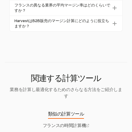
ジン率を持っていました。計算は、特に中古品販売
VATは2.1%から20%の範囲で、マージン計算に影響を
フランスの異なる業界の平均マージン率はどのくらいで
においてTVA sur MargeのようなVAT制度を考慮する
与え、コストベースを変更します。TVA sur Marge制
すか？
必要があります。
度は、総販売ではなくマージンにVATを適用し、アン
2023年の全体のマージン率は32.9%でした。業界特
HarvestはB2B販売のマージン計算にどのように役立ち
ティークや不動産などのセクターに影響を与えま
有の率には、小売業（20%-30%）や不動産業（2020
ますか？
す。
年に63.5%）が含まれます。これらの率は、企業がパ
Harvestは時間と経費の追跡に優れており、全体的な
フォーマンスをベンチマークし、競争力のある価格
財務管理に不可欠です。しかし、フランスのB2B市
を設定するのに役立ちます。
場に特有のマージン計算には、ローカル規制やVATを
考慮した専門のツールを推奨します。
関連する計算ツール
業務を計算し最適化するためのさらなる方法をご紹介しま
す
類似の計算ツール
フランスの時間計算機