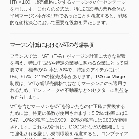
HT) × 100、販売価格に対するマージンのパーセンテージ
を示します。これらの公式は、特に2023年の業界全体の
平均マージン率が32.9%であったことを考慮すると、戦略
的な価格決定において重要な役割を果たします。
マージン計算におけるVATの考慮事項
フランスでは、VAT（TVA）がマージン計算に大きな影響
を与え、特に中古品や特定の業界に関わる企業にとって重
要です。標準のVAT率は20%で、特定のアイテムには1
0%、5.5%、2.1%の軽減税率があります。
TVA sur Marge
制度は、VATが総販売価格ではなくマージンにのみ適用さ
れるため、アンティークや不動産などのセクターに利益を
もたらします。
VATを含むマージンをVATを除いたものに正確に変換する
ためには、特定の係数が使用されます：5.5%の税率には0.
947、10%の税率には0.909、20%の税率には0.833が適用
されます。これらの計算は、DGCCRFなどの機関によっ
て強化される厳しい規制環境を考慮すると、コンプライア