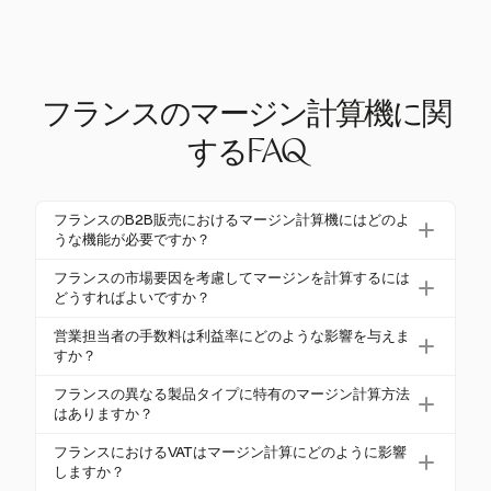
フランスのマージン計算機に関
するFAQ
フランスのB2B販売におけるマージン計算機にはどのよ
うな機能が必要ですか？
フランスのB2B販売におけるマージン計算機には、
フランスの市場要因を考慮してマージンを計算するには
さまざまなVAT率、商業マージンおよび純マージンの
どうすればよいですか？
計算、業界特有のマージン率を考慮する機能が必要
フランスでマージンを計算するには、マージン・コ
営業担当者の手数料は利益率にどのような影響を与えま
です。また、純利益に大きな影響を与える営業担当
マーシャルやマージン率（Taux de Marge）などの公
すか？
者の手数料も考慮すべきです。
式を使用することを検討してください。VAT率や、20
営業担当者の手数料は純利益率を減少させます。例
フランスの異なる製品タイプに特有のマージン計算方法
23年の全体の平均マージン率32.9%を考慮し、営業
えば、粗利益が30%の場合、5%の手数料は純マージ
はありますか？
手数料も純マージンに影響を与える要因として考慮
ンを大幅に低下させる可能性があります。利益性を
はい、異なる業界では特有のマージン率が使用され
してください。
フランスにおけるVATはマージン計算にどのように影響
維持するためには、手数料構造と価格設定のバラン
ます。例えば、不動産業界は2019年に65.1%のマー
しますか？
スを取ることが重要です。