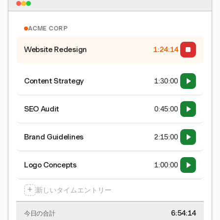
ACME CORP
Website Redesign
1:24:15
Content Strategy
1:30:00
SEO Audit
0:45:00
Brand Guidelines
2:15:00
Logo Concepts
1:00:00
+
新しいタイムエントリー
6:54:15
今日の合計