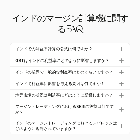
インドのマージン計算機に関す
るFAQ
インドでの利益率計算の公式は何ですか？
インドでの利益率計算の公式は次のとおりです：
利
GSTはインドの利益率にどのように影響しますか？
益率（％）=（純利益 / 収益）× 100
。これにより、
GSTはコスト構造に加わることで利益率に影響を与
収益に対する利益の割合を判断できます。
インドの業界で一般的な利益率はどのくらいですか？
えます。標準的な18％の税率を考慮する必要があ
利益率は業界によって異なります：小売業は通常5-1
り、望ましい利益率を維持するために価格設定に組
インドで利益率に影響を与える要因は何ですか？
0％、技術業界は20％以上のマージンを達成すること
み込む必要があります。
要因には、SEBIによる規制ルール、運営コスト、GS
があります。これらのベンチマークは価格戦略の指
地元市場の状況は利益率にどのように影響しますか？
T率が含まれます。レバレッジ制限や担保付き資金調
針となります。
市場の状況、例えば原材料コストや消費者需要は、
達規範も重要な役割を果たします。
マージントレーディングにおけるSEBIの役割は何です
価格戦略に影響を与え、利益率に大きな影響を与え
か？
ます。
SEBIはマージントレーディングを規制し、前払い
インドのマージントレーディングにおけるレバレッジは
マージンを要求し、レバレッジ制限を設定します。
どのように規制されていますか？
これにより取引コストや利益計算に影響を与えま
SEBIは日中取引に対してレバレッジを5倍に制限して