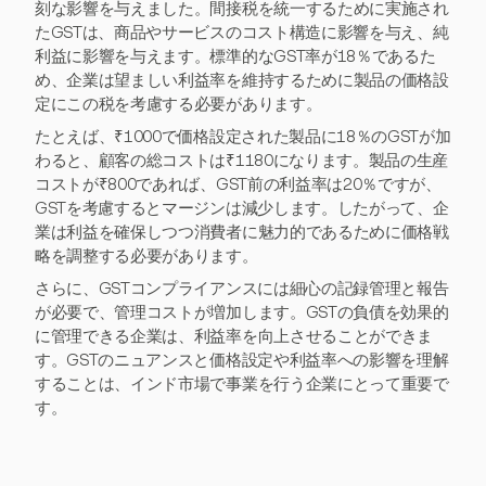
刻な影響を与えました。間接税を統一するために実施され
たGSTは、商品やサービスのコスト構造に影響を与え、純
利益に影響を与えます。標準的なGST率が18％であるた
め、企業は望ましい利益率を維持するために製品の価格設
定にこの税を考慮する必要があります。
たとえば、₹1000で価格設定された製品に18％のGSTが加
わると、顧客の総コストは₹1180になります。製品の生産
コストが₹800であれば、GST前の利益率は20％ですが、
GSTを考慮するとマージンは減少します。したがって、企
業は利益を確保しつつ消費者に魅力的であるために価格戦
略を調整する必要があります。
さらに、GSTコンプライアンスには細心の記録管理と報告
が必要で、管理コストが増加します。GSTの負債を効果的
に管理できる企業は、利益率を向上させることができま
す。GSTのニュアンスと価格設定や利益率への影響を理解
することは、インド市場で事業を行う企業にとって重要で
す。