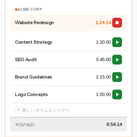
ACME CORP
Website Redesign
1:24:15
Content Strategy
1:30:00
SEO Audit
0:45:00
Brand Guidelines
2:15:00
Logo Concepts
1:00:00
+
新しいタイムエントリー
6:54:15
今日の合計