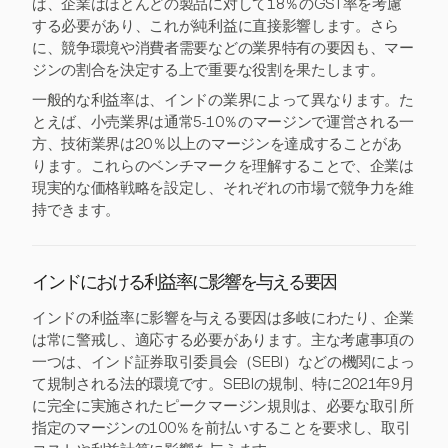
ば、企業はほとんどの製品に対して18％のGST率を考慮
する必要があり、これが純利益に直接影響します。さら
に、競争環境や消費者需要などの業界特有の要因も、マー
ジンの割合を決定する上で重要な役割を果たします。
一般的な利益率は、インドの業界によって異なります。た
とえば、小売業界は通常5-10％のマージンで運営される一
方、技術業界は20％以上のマージンを達成することがあ
ります。これらのベンチマークを理解することで、企業は
現実的な価格戦略を設定し、それぞれの市場で競争力を維
持できます。
インドにおける利益率に影響を与える要因
インドの利益率に影響を与える要因は多岐にわたり、企業
は常に警戒し、適応する必要があります。主な考慮事項の
一つは、インド証券取引委員会（SEBI）などの機関によっ
て規制される法的環境です。SEBIの規制、特に2021年9月
に完全に実施されたピークマージン規則は、必要な取引所
指定のマージンの100％を前払いすることを要求し、取引