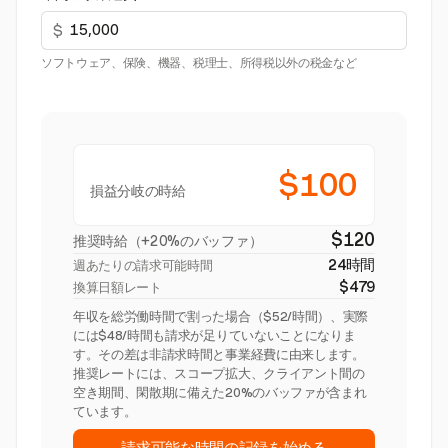
$
ソフトウェア、保険、機器、税理士、所得税以外の税金など
$100
損益分岐の時給
$120
推奨時給（+20%のバッファ）
24時間
週あたりの請求可能時間
$479
換算日額レート
年収を総労働時間で割った場合（$52/時間）、実際
には$48/時間も請求が足りていないことになりま
す。その差は非請求時間と事業経費に由来します。
推奨レートには、スコープ拡大、クライアント間の
空き期間、閑散期に備えた20%のバッファが含まれ
ています。