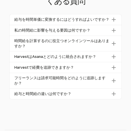
くある質問
給与を時間単価に変換するにはどうすればよいですか？
給与を時間単価に変換するには、年収を年間の労働
私の時間給に影響を与える要因は何ですか？
時間で割ります。通常、アメリカではフルタイムの
時間給は、地域、業界、経験などのさまざまな要因
労働時間は2,080時間です。例えば、50,000ドルの給
時間給を計算するのに役立つオンラインツールはありま
によって影響を受けます。税金や事業経費も重要な
すか？
与は約24.04ドルの時間単価に相当します。無給の休
役割を果たします。アメリカでは、フリーランスは
暇や事業経費を考慮してこの率を調整してくださ
はい、オンラインの時間単価計算機は、希望する年
HarvestはAsanaとどのように統合されますか？
純利益を決定する際に15.3%の自己雇用税を考慮する
い。
収、作業時間、税金などの要因を考慮して時間給を
必要があります。
HarvestはAsanaとシームレスに統合されており、Asa
決定するのに役立ちます。これらのツールはプロセ
Harvestで経費を追跡できますか？
naのタスクから直接時間を追跡できます。この統合
スを簡素化し、明確な時間単価を提供し、価格設定
はい、Harvestでは領収書をキャプチャし、プロジェ
により、プロジェクト管理が効率化され、請求書作
フリーランスは請求可能時間をどのように追跡します
に関する情報に基づいた決定をサポートします。
クトごとにコストを整理することで、経費を効果的
か？
成や報告のための正確な時間追跡が保証されます。
に追跡できます。この機能により、すべてのプロ
フリーランスは、Harvestのようなタイムトラッキン
給与と時間給の違いは何ですか？
ジェクト関連の経費が計上され、クライアントの請
グツールを使用して請求可能時間を追跡できます。
求書に簡単に含めることができます。
給与は、働いた時間に関係なく支払われる固定の年
これにより、正確な請求書作成が可能になり、プロ
額であり、時間給は実際に働いた時間に基づいてい
フェッショナルなクライアント関係を維持できま
ます。時間給は柔軟性を提供しますが、給与の安定
す。
性とは異なり、変動する収入につながる可能性があ
ります。