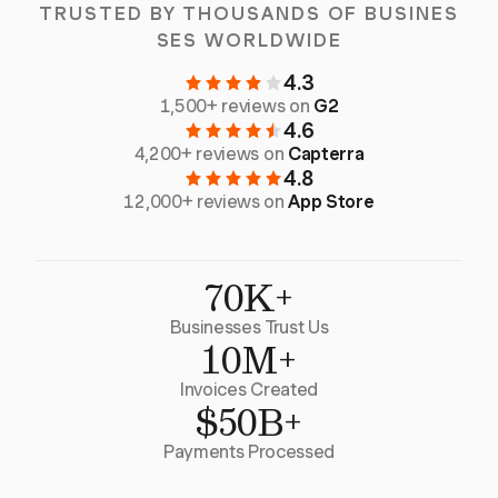
TRUSTED BY THOUSANDS OF BUSINES
SES WORLDWIDE
4.3
1,500+ reviews on
G2
4.6
4,200+ reviews on
Capterra
4.8
12,000+ reviews on
App Store
70K+
Businesses Trust Us
10M+
Invoices Created
$50B+
Payments Processed