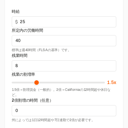
時給
$
所定内の労働時間
標準は週40時間（FLSAの基準）です。
残業時間
残業の割増率
1.5x
1.5倍＝割増賃金（一般的）。2倍＝Californiaの12時間超や休日な
ど。
2倍割増の時間（任意）
州によっては1日12時間超や7日連勤で2倍が必要です。