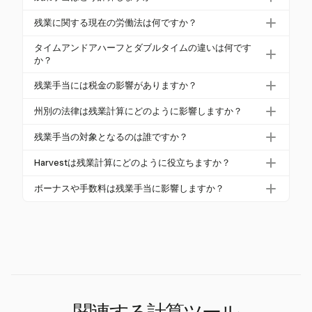
残業手当を計算するには、まず総週収を労働時間で
残業に関する現在の労働法は何ですか？
割って通常の賃金率を求めます。この率に1.5を掛け
公正労働基準法（FLSA）は、非免除従業員に対し
て、週40時間を超えた残業時間を計算します。たと
タイムアンドアハーフとダブルタイムの違いは何です
て、週40時間を超えて働いた時間に対して通常の賃
か？
えば、通常の賃金率が$20/時間で、45時間働いた場
金率の1.5倍以上を支払うことを要求しています。州
合、残業手当はその追加の5時間に対して$150にな
タイムアンドアハーフは、通常の賃金率の1.5倍の残
残業手当には税金の影響がありますか？
法は、カリフォルニア州のように、追加の要件を課
ります。
業率を指し、ダブルタイムは通常の賃金率の2倍で
すことがあります。
はい、残業手当は標準の所得税の対象となります。2
す。ダブルタイムは、カリフォルニア州のように、
州別の法律は残業計算にどのように影響しますか？
025年から、連邦残業手当の「半分」の部分は、On
特定の日別の閾値（たとえば12時間）を超えた場合
州法は、連邦基準を超える異なる残業要件を義務付
e, Big, Beautiful Actに基づいて税控除対象となる可能
残業手当の対象となるのは誰ですか？
に適用されることがよくあります。
けることがあります。たとえば、カリフォルニア州
性があり、税制上のメリットを提供します。
残業手当の対象はFLSAによって決定されます。非免
では、1日8時間を超えた場合に日別の残業手当が必
Harvestは残業計算にどのように役立ちますか？
除従業員は、経営職や専門職などの特定の免除に該
要で、12時間を超えた場合には倍額の手当が必要で
Harvestは、作業時間を追跡し、報酬を計算するため
当しない限り、週40時間を超えて働いた時間に対し
ボーナスや手数料は残業手当に影響しますか？
す。雇用主は、従業員に最も有利な法律に従う必要
の柔軟なツールを提供しますが、特定の残業追跡
て残業手当を受ける必要があります。
があります。
はい、非裁量ボーナスや手数料は、残業計算のため
ニーズには手動設定が必要です。その直感的なイン
の通常の賃金率に含める必要があり、従業員が得た
ターフェースは、正確な報酬の管理と計算を簡素化
すべての収入に対して公正な報酬を受けることを保
します。
証します。