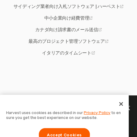
サイディング業者向け入札ソフトウェア | ハーベスト
中小企業向け経費管理
カナダ向け請求書のメール送信
最高のプロジェクト管理ソフトウェア
イタリアのタイムシート
あなたの時間には記録する価値が
Harvest uses cookies as described in our
Privacy Policy
to en
sure you get the best experience on our website.
ある — 今すぐ始めましょう
Harvestで時間を記録し、クライアントに請求し、より速
Accept Cookies
く支払いを受ける70,000以上の企業に参加しましょう。無