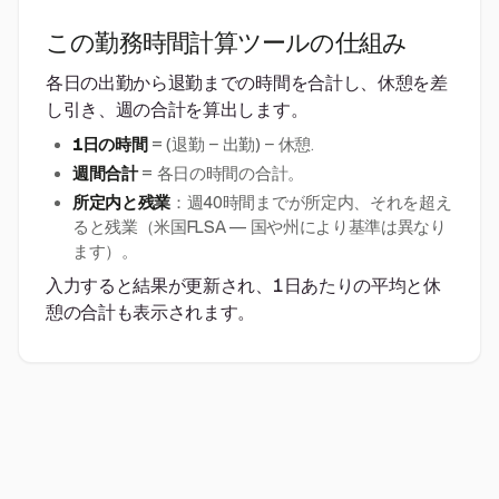
この勤務時間計算ツールの仕組み
各日の出勤から退勤までの時間を合計し、休憩を差
し引き、週の合計を算出します。
1日の時間
= (退勤 − 出勤) − 休憩.
週間合計
= 各日の時間の合計。
所定内と残業
：週40時間までが所定内、それを超え
ると残業（米国FLSA — 国や州により基準は異なり
ます）。
入力すると結果が更新され、1日あたりの平均と休
憩の合計も表示されます。