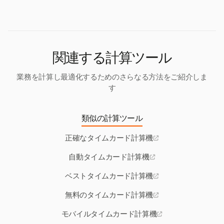
子システムを使用することで、これらのエラーを減
させます。
少させることができます。なぜなら、タイムトラッ
キングとレポートを自動化するからです。
関連する計算ツール
業務を計算し最適化するためのさらなる方法をご紹介しま
す
類似の計算ツール
正確なタイムカード計算機
自動タイムカード計算機
ベストタイムカード計算機
無料のタイムカード計算機
モバイルタイムカード計算機