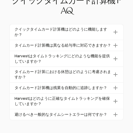
クイックタイムカード計算機 F
AQ
クイックタイムカード計算機はどのように機能します
か？
クイックタイムカード計算機は、出勤時間と退勤時
タイムカード計算機は異なる給与率に対応できますか？
間を合計労働時間に変換し、休憩や残業を考慮しま
はい、Harvestのような一部の計算機は、タスクやプ
す。通常、24時間形式を使用し、15分を0.25時間に
Harvestはタイムトラッキングにどのような機能を提供
ロジェクトごとに異なる請求可能な料金を設定する
していますか？
変換するなど、給与プロセスを効率化します。
ことで、複数の給与率をサポートしています。この
Harvestは、軍用時間形式と小数時間形式に対応した
タイムカード計算における休憩はどのように考慮されま
柔軟性は、さまざまな従業員の役割や給与構造を持
柔軟な時間入力オプションを提供します。また、複
すか？
つ企業にとって重要です。
数の給与率をサポートし、給与や請求書作成に適し
FLSAのガイドラインに従い、短い休憩（20分以内）
タイムカード計算機は残業を自動的に追跡しますか？
た詳細な時間レポートを生成します。
は有給時間と見なされ、食事時間（通常30分以上）
はい、高度な計算機は、労働週に40時間を超えて働
は無給です。計算機は、これらが合計労働時間に正
Harvestはどのように正確なタイムトラッキングを確保
いた時間を1.5倍の通常の給与率で計算することで、
していますか？
確に反映されるようにします。
残業を追跡し、労働法の遵守を確保します。
Harvestは、電子タイムトラッキングによりエラーを
避けるべき一般的なタイムシートエラーは何ですか？
最小限に抑え、ユーザーエラーを大幅に減少させま
一般的なエラーには、打刻の見逃し、丸めの不正確
す。詳細なレポートを提供し、複数の時間形式をサ
さ、未記録の残業が含まれます。Harvestのような電
ポートすることで、精度とコンプライアンスを向上