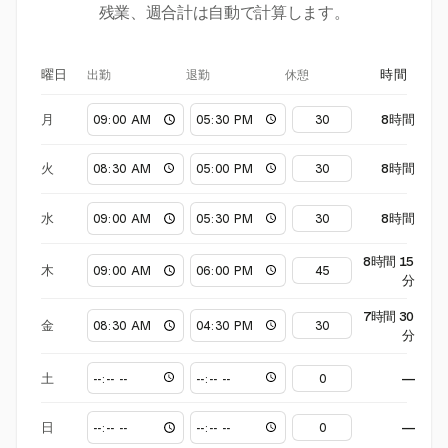
残業、週合計は自動で計算します。
出勤
退勤
休憩
曜日
時間
月
8時間
火
8時間
水
8時間
8時間 15
木
分
7時間 30
金
分
土
—
日
—