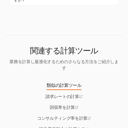
すか？
し、作業負荷を調整して生産性と利益を向上させま
異なる役割は利用率に大きな影響を与える可能性が
す。
あり、一部のポジションは本質的に非請求可能なタ
スクが多く含まれる場合があります。Harvestのチー
ム管理およびレポート機能は、これらの違いを分析
してリソース配分を最適化するのに役立ちます。
関連する計算ツール
業務を計算し最適化するためのさらなる方法をご紹介しま
す
類似の計算ツール
請求レートの計算
回収率を計算
コンサルティング率を計算