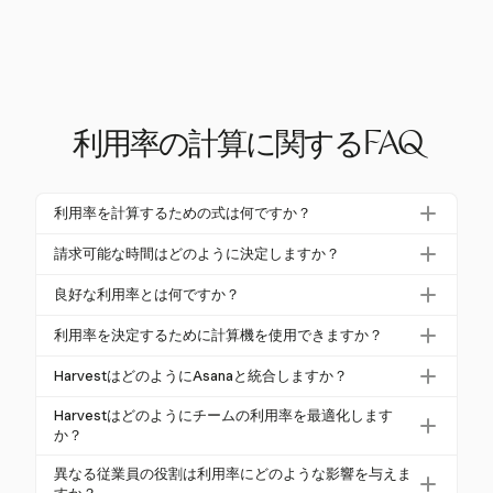
利用率の計算に関するFAQ
利用率を計算するための式は何ですか？
利用率は、次の式を使用して計算されます：(請求可
請求可能な時間はどのように決定しますか？
能時間 / 総利用可能時間) x 100。このパーセンテー
請求可能な時間は、実施した作業に対してクライア
ジは、従業員の利用可能な時間のうち、請求可能な
良好な利用率とは何ですか？
ントに請求される時間です。Harvestを使用すると、
作業に費やされた時間を反映します。
良好な利用率は、業界によって通常75%から85%の
ワンクリックタイマーや手動入力を使用してこれら
利用率を決定するために計算機を使用できますか？
範囲です。この範囲は、収益を生む活動に費やされ
の時間を正確に追跡でき、すべての請求可能な作業
はい、計算機を使用して利用率を決定できます。Har
た時間の効率的な使用を示します。
HarvestはどのようにAsanaと統合しますか？
が記録されます。
vestは、プロジェクトに対して記録された時間に基
HarvestはAsanaとシームレスに統合されており、Asa
づいて自動的に利用率を計算し、正確なインサイト
Harvestはどのようにチームの利用率を最適化します
naのタスクから直接時間を追跡できます。この統合
か？
を提供します。
により、正確な時間記録と効率的なプロジェクト管
Harvestは、時間の使い方に関する詳細なレポートを
異なる従業員の役割は利用率にどのような影響を与えま
理が確保されます。
提供することで利用率を最適化し、非効率を特定