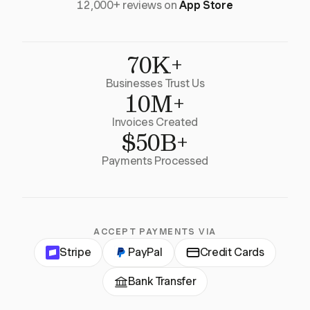
12,000+ reviews on
App Store
70K+
Businesses Trust Us
10M+
Invoices Created
$50B+
Payments Processed
ACCEPT PAYMENTS VIA
Stripe
PayPal
Credit Cards
Bank Transfer