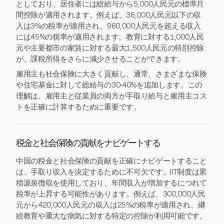
としており、居住者には総給与から5,000人民元の標準月
間控除が適用されます。例えば、36,000人民元以下の収
入は3%の税率が適用され、960,000人民元を超える収入
には45%の税率が適用されます。教育に対する1,000人民
元や主要都市の家賃に対する最大1,500人民元の特別控除
が、課税所得をさらに減少させることができます。
雇用主も社会保険に大きく貢献し、通常、さまざまな保険
や住宅基金に対して総給与の30-40%を追加します。この
理解は、雇用主と従業員の両方が手取り給与と雇用主コス
トを正確に計算するために重要です。
税金と社会保険の貢献をナビゲートする
中国の税金と社会保険の貢献を正確にナビゲートすること
は、手取り収入を決定するために不可欠です。IIT制度は累
積源泉徴収を使用しており、年間収入が増加するにつれて
税率が上昇する可能性があります。例えば、300,000人民
元から420,000人民元の収入は25%の税率が適用され、継
続教育や重大な病気に対する特定の控除が利用可能です。