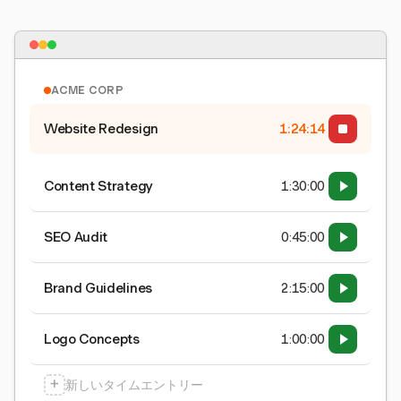
ACME CORP
Website Redesign
1:24:15
Content Strategy
1:30:00
SEO Audit
0:45:00
Brand Guidelines
2:15:00
Logo Concepts
1:00:00
+
新しいタイムエントリー