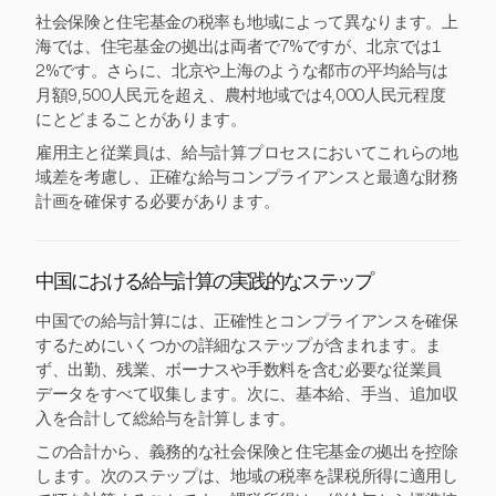
社会保険と住宅基金の税率も地域によって異なります。上
海では、住宅基金の拠出は両者で7%ですが、北京では1
2%です。さらに、北京や上海のような都市の平均給与は
月額9,500人民元を超え、農村地域では4,000人民元程度
にとどまることがあります。
雇用主と従業員は、給与計算プロセスにおいてこれらの地
域差を考慮し、正確な給与コンプライアンスと最適な財務
計画を確保する必要があります。
中国における給与計算の実践的なステップ
中国での給与計算には、正確性とコンプライアンスを確保
するためにいくつかの詳細なステップが含まれます。ま
ず、出勤、残業、ボーナスや手数料を含む必要な従業員
データをすべて収集します。次に、基本給、手当、追加収
入を合計して総給与を計算します。
この合計から、義務的な社会保険と住宅基金の拠出を控除
します。次のステップは、地域の税率を課税所得に適用し