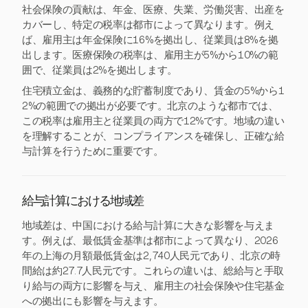
社会保険の貢献は、年金、医療、失業、労働災害、出産を
カバーし、特定の税率は都市によって異なります。例え
ば、雇用主は年金保険に16%を拠出し、従業員は8%を拠
出します。医療保険の税率は、雇用主が5%から10%の範
囲で、従業員は2%を拠出します。
住宅積立金は、義務的な貯蓄制度であり、賃金の5%から1
2%の範囲での拠出が必要です。北京のような都市では、
この税率は雇用主と従業員の両方で12%です。地域の違い
を理解することが、コンプライアンスを確保し、正確な給
与計算を行うために重要です。
給与計算における地域差
地域差は、中国における給与計算に大きな影響を与えま
す。例えば、最低賃金基準は都市によって異なり、2026
年の上海の月額最低賃金は2,740人民元であり、北京の時
間給は約27.7人民元です。これらの違いは、総給与と手取
り給与の両方に影響を与え、雇用主の社会保険や住宅基金
への拠出にも影響を与えます。