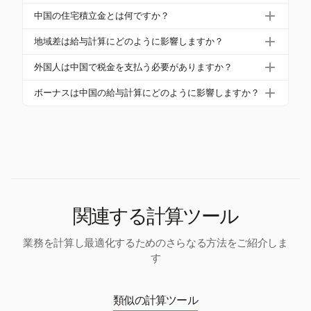
には5,000人民元の標準月間控除が適用されます。教
中国の社会保険の拠出は、年金や医療などの5つの分
育や家賃などの費用に対する追加控除も適用されま
中国の住宅積立金とは何ですか？
野をカバーします。税率は都市によって異なり、雇
す。
住宅積立金は、住宅費用のための義務的な貯蓄制度
用主は年金に最大16%を拠出し、従業員は8%を拠出
地域差は給与計算にどのように影響しますか？
であり、雇用主と従業員の両方が賃金の5%から12%
します。
地域差は最低賃金、社会保険、住宅基金の税率に影
の範囲で拠出します。
外国人は中国で税金を支払う必要がありますか？
響を与えます。例えば、上海は最高の最低賃金を持
はい、中国に183日以上滞在する外国人は、同じIIT
ち、他の都市とは異なる拠出率があります。
ボーナスは中国の給与計算にどのように影響しますか？
ルールに従う必要があり、通常、社会保険に貢献し
ボーナスは総給与に含まれ、課税所得に影響を与え
なければなりませんが、住宅基金への参加は異なる
ます。ボーナスは、税目的のために年間累積収入に
場合があります。
寄与するため、実効税率を引き上げる可能性があり
ます。
関連する計算ツール
業務を計算し最適化するためのさらなる方法をご紹介しま
す
類似の計算ツール