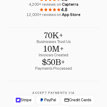
4,200+ reviews on
Capterra
4.8
12,000+ reviews on
App Store
70K+
Businesses Trust Us
10M+
Invoices Created
$50B+
Payments Processed
ACCEPT PAYMENTS VIA
Stripe
PayPal
Credit Cards