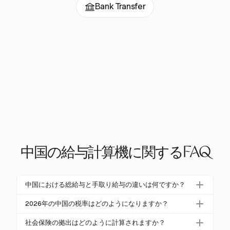
Bank Transfer
中国の給与計算機に関するFAQ
中国における総給与と手取り給与の違いは何ですか？
中国における総給与は、税金や社会保険などの控除
2026年の中国の税率はどのようになりますか？
前の総収入を含みます。手取り給与は、これらの控
中国の2026年の税率は3%から45%の範囲で、居住者
除後の手元に残る金額です。
社会保険の拠出はどのように計算されますか？